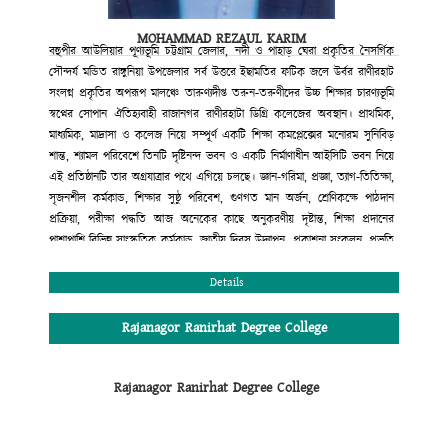
কলেজ গভনিং বডি
রাজানগর রানিরহাট ডিগ্রি কলেজ
MOHAMMAD REZAUL KARIM
রাঙ্গুনিয়া, চট্টগ্রাম।
বহুপীর আউলিয়ার পূণ্যভূমি চট্টগ্রাম জেলার, নদী ও পাহাড় ঘেরা প্রকৃতির নৈসর্গিক
সৌন্দর্য মন্ডিত রাঙ্গুনিয়া উপজেলার সর্ব উত্তরে ইছামতির ফটিক জলে উর্বর রাণীরহাট
সংলগ্ন প্রকৃতির অপরূপ মালঞ্চে তারুণ্যদীপ্ত তরুন-তরুণীদের উচ্চ শিক্ষার চারণ্যভূমি
স্বপ্নের সোপান ঐতিহ্যবাহী রাজানগর রাণীরহাটা ডিগ্রি কলেজের অবস্থান। প্রাথমিক,
মাধ্যমিক, মাদ্রাসা ও কলেজ নিয়ে সম্পূর্ণ একটি শিক্ষা কমপ্লেক্সের মনোরম সুনিবিড়
শান্ত, শ্যামল পরিবেশে তিনটি দৃষ্টিনন্দ ভবন ও একটি নির্মাণাধীন আইসিটি ভবন নিয়ে
এই প্রতিষ্ঠানটি তার অগ্রযাত্রার পথে এগিয়ে চলছে। জ্ঞান-গরিমা, প্রজ্ঞা, ত্যাগ-তিতিক্ষা,
সৃজনশীল কর্মকান্ড, শিক্ষার সুষ্ঠু পরিবেশ, গুণগত মান অর্জন, শ্রেণিকক্ষে পাঠদান
প্রক্রিয়া, পরীক্ষা পদ্ধতি আজ অনেকের কাছে অনুকরণীয় দৃষ্টান্ত, শিক্ষা প্রদানের
পাশাপাশি বিভিন্ন সাংস্কৃতিক কর্মকান্ড, জাতীয় দিবস উদ্যাপন, প্রকাশনা সংকলন, প্রভৃতি
কার্যক্রমের মাধ্যমে শিক্ষার্থীদের সৃজনশীল প্রতিভার বিকাশ ও বাঙ্গালি ঐতিহ্যবাহী
সাংস্কৃতির চর্চায় এ প্রতিষ্ঠান অগ্রণী ভূমিকা পালন করছে। শিক্ষা প্রদানের ক্ষেত্রে সম্পূর্ণ
Details
মাল্টিমিডিয়ায় ক্লাস, মডেল টেস্ট পদ্ধতি, নাইট সুপারভিশন কাউন্সেলিং, সারাবছরের
শিক্ষাকার্যক্রম সন্নিবেশিত অ্যাকাডেমিক ক্যালেন্ডার, ধুমপান রাজনীতিমুক্ত পরিবেশ
Rajanagor Ranirhat Degree College
অত্যন্ত যত্মসহকারে দক্ষ, অভিজ্ঞ শিক্ষকমন্ডলী দ্বারা পাঠদান। এরই ফলশ্রুতি বরাবর এ
প্রতিষ্ঠান উচ্চ মাধ্যমিক সার্টিফিকেট পরীক্ষায় সমগ্র রাঙ্গুনিয়া উপজেলায় ফলাফলের
Rajanagor Ranirhat Degree College
ক্ষেত্রে দ্বিতীয় স্থান অধিকার করে আসছে। এছাড়া কলেজের অভ্যন্তরীণ আইন-শৃঙ্খলা
রক্ষার জন্য সম্পূর্ণ প্রতিষ্ঠানটি সি.সি ক্যামরা দ্বারা নিয়ন্ত্রিত এবং শৃঙ্খলা কমিটির মাধ্যমে
প্রতিদিন তদারকি করা হয়। কলেজের এই অগ্রযাত্রায় সমগ্র এলাকাবাসী, অভিভাবক