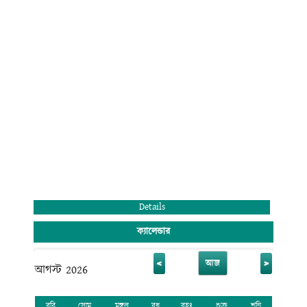
মন্ডলী ও কোমলমতি ছাত্র-ছাত্রীদের অংশগ্রহণের জন্য আহ্বান জানাচ্ছি। সেই সাথে
সবাইকে জানাই আন্তরিক শুভেচ্ছা ও অভিনন্দন।
মুহাম্মদ রেজাউল করিম
অধ্যক্ষ (ভারপ্রাপ্ত)
রাজানগর রাণীরহাট ডিগ্রি কলেজ
রাঙ্গুনিয়া, চট্টগ্রাম।
Details
ক্যালেন্ডার
<
>
আজ
আগস্ট 2026
রবি
সোম
মঙ্গল
বুধ
বৃহঃ
শুক্র
শনি