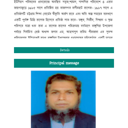
ইউনিয়ন পরিষদের প্রাণকেন্দ্রে অবস্থিত সবুজ,শ্যামল, নান্দনিক পরিবেশে ৪ একর
জায়গাজুড়ে ১৯৮৫ সালে প্রতিষ্ঠিত হয় রাজানগর রানীরহাট কলেজ। ১৯৮৭ সালে এ
প্রতিষ্ঠানটি চট্টগ্রাম শিক্ষা বোর্ডের স্বীকৃতি অর্জন করে এবং অতি অল্প সময়ের ব্যবধানে
একটি পূর্ণাঙ্গ ডিগ্রি কলেজ হিসেবে প্রতিষ্ঠা লাভ করে। ভঙ্গুর, নির্জীব, নিষ্প্রাণ ও ক্ষুদ্র
পরিসরে যাত্রা শুরু করা এ কলেজ কালের পরিক্রমায় বর্তমানে রাঙ্গুনিয়া উপজেলা
পর্যায়ে নির্বাচিত শ্রেষ্ঠ অধ্যক্ষ জনাব এম, আহসানুল করিম পীরজাদা এর সুদক্ষ
পরিচালনায় ইতিমধ্যেই সমগ্র রাঙ্গুনিয়া উপজেলার গণমানুষের মণিকোঠায় একটি মডেল
কলেজ হিসেবে স্থান করে নিয়েছে। উচ্চ মাধ্যমিক ও স্নাতক পর্যায়ে বিদ্যালাভের সুষ্ঠু
পরিবেশ এখানে রচিত হয়েছে বহু মানুষের ত্যাগে, শ্রমে ও মেধায়। বোর্ড ও
Details
বিশ্ববিদ্যালয়ের মেধা তালিকায় প্রথম সারিতে স্থান পেলেই যে মানুষ মানুষ হয় না তার
প্রমাণ আমরা প্রতিনিয়ত পাচ্ছি। তাই দেশ ও দশের কল্যাণব্রতে স্নিগ্ধ মানব সন্তান
Principal message
আমাদের আজ একান্তভাবে কাম্য। তারাই গড়বে আমাদের কাঙ্খিত সোনার বাংলাদেশ।
শিক্ষা আজ পণ্যে রূপান্তরিত হয়েছে। অনেক প্রতিষ্ঠান ডিগ্রি বিক্রি করে মুনাফা লুটে
চলেছে। মুক্তবাজার অর্থনীতি ও বিশ্বায়নের যুগে শিক্ষা প্রতিষ্ঠানের আদর্শে অনড় থেকে
নানা প্রতিযোগিতার মধ্য দিয়ে আমরা নিজের ভিত মজবুত রাখবো; এ অঙ্গীকারে আমরা
অবিচল। ডিগ্রি লাভের সুযোগ করে দেয়া নয় শুধু, শিক্ষার্থীদের শারীরিক ও মানসিক
স্বাস্থ্য পরিচর্যার এক উৎকৃষ্ট কেন্দ্র রাজানগর রানীরহাট ডিগ্রি কলেজ সব সময় নতুন
সূর্যের দিকে অগ্রসরমাণ থাকবে এই আমার বিশ্বাস।
কে. আর. এম পেয়ারউদ্দিন মাহমুদ চৌধুরী
সভাপতি