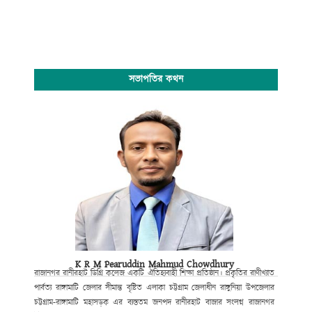
সভাপতির কথন
K R M Pearuddin Mahmud Chowdhury
রাজানগর রানীরহাট ডিগ্রি কলেজ একটি ঐতিহ্যবাহী শিক্ষা প্রতিষ্ঠান। প্রকৃতির রাণীখ্যাত
পার্বত্য রাঙ্গামাটি জেলার সীমান্ত বৃষ্টিত এলাকা চট্টগ্রাম জেলাধীন রাঙ্গুনিয়া উপজেলার
চট্টগ্রাম-রাঙ্গামাটি মহাসড়ক এর ব্যস্ততম জনপদ রানীরহাট বাজার সংলগ্ন রাজানগর