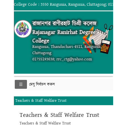
College Code : 3550 Rangunia, Rangunia, Chittagong; 017551936
রাজানগর রাণীরহাট ডিগ্রী কলেজ
Rajanagar Ranirhat Degree
College
Rangunia, Thandachari-4511, Rangunia,
Chittagong
01755193638; rrc_ctg@yahoo.com
মেনু নির্বাচন করুন
Teachers & Staff Welfare Trust
Teachers & Staff Welfare Trust
Teachers & Staff Welfare Trust