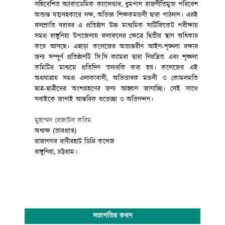
সন্নিবেশিত অ্যাকাডেমিক ক্যালেন্ডার, ধুমপান রাজনীতিমুক্ত পরিবেশ
অত্যন্ত যত্মসহকারে দক্ষ, অভিজ্ঞ শিক্ষকমন্ডলী দ্বারা পাঠদান। এরই
ফলশ্রুতি বরাবর এ প্রতিষ্ঠান উচ্চ মাধ্যমিক সার্টিফিকেট পরীক্ষায়
সমগ্র রাঙ্গুনিয়া উপজেলায় ফলাফলের ক্ষেত্রে দ্বিতীয় স্থান অধিকার
করে আসছে। এছাড়া কলেজের অভ্যন্তরীণ আইন-শৃঙ্খলা রক্ষার
জন্য সম্পূর্ণ প্রতিষ্ঠানটি সি.সি ক্যামরা দ্বারা নিয়ন্ত্রিত এবং শৃঙ্খলা
কমিটির মাধ্যমে প্রতিদিন তদারকি করা হয়। কলেজের এই
অগ্রযাত্রায় সমগ্র এলাকাবাসী, অভিভাবক মন্ডলী ও কোমলমতি
ছাত্র-ছাত্রীদের অংশগ্রহণের জন্য আহ্বান জানাচ্ছি। সেই সাথে
সবাইকে জানাই আন্তরিক শুভেচ্ছা ও অভিনন্দন।
মুহাম্মদ রেজাউল করিম
অধ্যক্ষ (ভারপ্রাপ্ত)
রাজানগর রাণীরহাট ডিগ্রি কলেজ
রাঙ্গুনিয়া, চট্টগ্রাম।
সভাপতির কথন