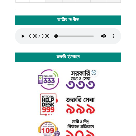
জাতীয় সংগীত
জরুরি হটলাইন