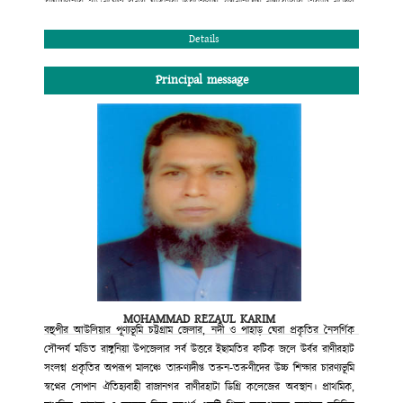
পরিচালনায় ইতিমধ্যেই সমগ্র রাঙ্গুনিয়া উপজেলার গণমানুষের মণিকোঠায় একটি মডেল
কলেজ হিসেবে স্থান করে নিয়েছে। উচ্চ মাধ্যমিক ও স্নাতক পর্যায়ে বিদ্যালাভের সুষ্ঠু
পরিবেশ এখানে রচিত হয়েছে বহু মানুষের ত্যাগে, শ্রমে ও মেধায়। বোর্ড ও
Details
বিশ্ববিদ্যালয়ের মেধা তালিকায় প্রথম সারিতে স্থান পেলেই যে মানুষ মানুষ হয় না তার
প্রমাণ আমরা প্রতিনিয়ত পাচ্ছি। তাই দেশ ও দশের কল্যাণব্রতে স্নিগ্ধ মানব সন্তান
Principal message
আমাদের আজ একান্তভাবে কাম্য। তারাই গড়বে আমাদের কাঙ্খিত সোনার বাংলাদেশ।
শিক্ষা আজ পণ্যে রূপান্তরিত হয়েছে। অনেক প্রতিষ্ঠান ডিগ্রি বিক্রি করে মুনাফা লুটে
চলেছে। মুক্তবাজার অর্থনীতি ও বিশ্বায়নের যুগে শিক্ষা প্রতিষ্ঠানের আদর্শে অনড় থেকে
নানা প্রতিযোগিতার মধ্য দিয়ে আমরা নিজের ভিত মজবুত রাখবো; এ অঙ্গীকারে আমরা
অবিচল। ডিগ্রি লাভের সুযোগ করে দেয়া নয় শুধু, শিক্ষার্থীদের শারীরিক ও মানসিক
স্বাস্থ্য পরিচর্যার এক উৎকৃষ্ট কেন্দ্র রাজানগর রানীরহাট ডিগ্রি কলেজ সব সময় নতুন
সূর্যের দিকে অগ্রসরমাণ থাকবে এই আমার বিশ্বাস।
কে. আর. এম পেয়ারউদ্দিন মাহমুদ চৌধুরী
সভাপতি
কলেজ গভনিং বডি
রাজানগর রানিরহাট ডিগ্রি কলেজ
MOHAMMAD REZAUL KARIM
রাঙ্গুনিয়া, চট্টগ্রাম।
বহুপীর আউলিয়ার পূণ্যভূমি চট্টগ্রাম জেলার, নদী ও পাহাড় ঘেরা প্রকৃতির নৈসর্গিক
সৌন্দর্য মন্ডিত রাঙ্গুনিয়া উপজেলার সর্ব উত্তরে ইছামতির ফটিক জলে উর্বর রাণীরহাট
সংলগ্ন প্রকৃতির অপরূপ মালঞ্চে তারুণ্যদীপ্ত তরুন-তরুণীদের উচ্চ শিক্ষার চারণ্যভূমি
স্বপ্নের সোপান ঐতিহ্যবাহী রাজানগর রাণীরহাটা ডিগ্রি কলেজের অবস্থান। প্রাথমিক,