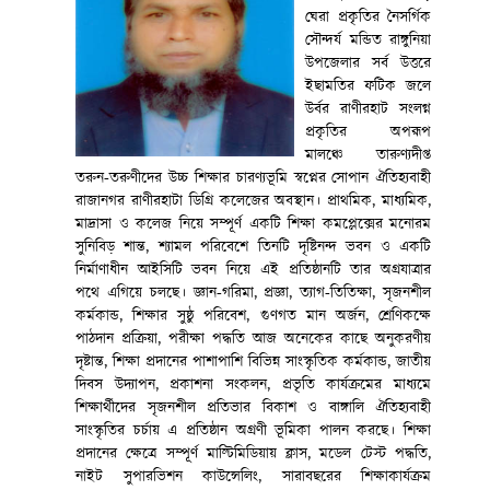
ঘেরা প্রকৃতির নৈসর্গিক
সৌন্দর্য মন্ডিত রাঙ্গুনিয়া
উপজেলার সর্ব উত্তরে
ইছামতির ফটিক জলে
উর্বর রাণীরহাট সংলগ্ন
প্রকৃতির অপরূপ
মালঞ্চে তারুণ্যদীপ্ত
তরুন-তরুণীদের উচ্চ শিক্ষার চারণ্যভূমি স্বপ্নের সোপান ঐতিহ্যবাহী
রাজানগর রাণীরহাটা ডিগ্রি কলেজের অবস্থান। প্রাথমিক, মাধ্যমিক,
মাদ্রাসা ও কলেজ নিয়ে সম্পূর্ণ একটি শিক্ষা কমপ্লেক্সের মনোরম
সুনিবিড় শান্ত, শ্যামল পরিবেশে তিনটি দৃষ্টিনন্দ ভবন ও একটি
নির্মাণাধীন আইসিটি ভবন নিয়ে এই প্রতিষ্ঠানটি তার অগ্রযাত্রার
পথে এগিয়ে চলছে। জ্ঞান-গরিমা, প্রজ্ঞা, ত্যাগ-তিতিক্ষা, সৃজনশীল
কর্মকান্ড, শিক্ষার সুষ্ঠু পরিবেশ, গুণগত মান অর্জন, শ্রেণিকক্ষে
পাঠদান প্রক্রিয়া, পরীক্ষা পদ্ধতি আজ অনেকের কাছে অনুকরণীয়
দৃষ্টান্ত, শিক্ষা প্রদানের পাশাপাশি বিভিন্ন সাংস্কৃতিক কর্মকান্ড, জাতীয়
দিবস উদ্যাপন, প্রকাশনা সংকলন, প্রভৃতি কার্যক্রমের মাধ্যমে
শিক্ষার্থীদের সৃজনশীল প্রতিভার বিকাশ ও বাঙ্গালি ঐতিহ্যবাহী
সাংস্কৃতির চর্চায় এ প্রতিষ্ঠান অগ্রণী ভূমিকা পালন করছে। শিক্ষা
প্রদানের ক্ষেত্রে সম্পূর্ণ মাল্টিমিডিয়ায় ক্লাস, মডেল টেস্ট পদ্ধতি,
নাইট সুপারভিশন কাউন্সেলিং, সারাবছরের শিক্ষাকার্যক্রম