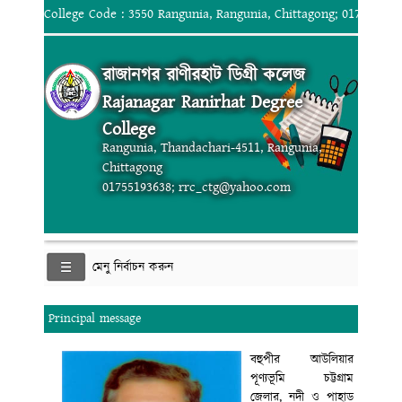
College Code : 3550 Rangunia, Rangunia, Chittagong; 017551936
রাজানগর রাণীরহাট ডিগ্রী কলেজ
Rajanagar Ranirhat Degree
College
Rangunia, Thandachari-4511, Rangunia,
Chittagong
01755193638; rrc_ctg@yahoo.com
মেনু নির্বাচন করুন
Principal message
বহুপীর আউলিয়ার
পূণ্যভূমি চট্টগ্রাম
জেলার, নদী ও পাহাড়