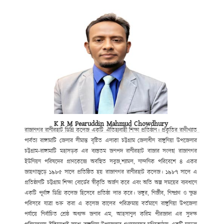
K R M Pearuddin Mahmud Chowdhury
রাজানগর রানীরহাট ডিগ্রি কলেজ একটি ঐতিহ্যবাহী শিক্ষা প্রতিষ্ঠান। প্রকৃতির রাণীখ্যাত
পার্বত্য রাঙ্গামাটি জেলার সীমান্ত বৃষ্টিত এলাকা চট্টগ্রাম জেলাধীন রাঙ্গুনিয়া উপজেলার
চট্টগ্রাম-রাঙ্গামাটি মহাসড়ক এর ব্যস্ততম জনপদ রানীরহাট বাজার সংলগ্ন রাজানগর
ইউনিয়ন পরিষদের প্রাণকেন্দ্রে অবস্থিত সবুজ,শ্যামল, নান্দনিক পরিবেশে ৪ একর
জায়গাজুড়ে ১৯৮৫ সালে প্রতিষ্ঠিত হয় রাজানগর রানীরহাট কলেজ। ১৯৮৭ সালে এ
প্রতিষ্ঠানটি চট্টগ্রাম শিক্ষা বোর্ডের স্বীকৃতি অর্জন করে এবং অতি অল্প সময়ের ব্যবধানে
একটি পূর্ণাঙ্গ ডিগ্রি কলেজ হিসেবে প্রতিষ্ঠা লাভ করে। ভঙ্গুর, নির্জীব, নিষ্প্রাণ ও ক্ষুদ্র
পরিসরে যাত্রা শুরু করা এ কলেজ কালের পরিক্রমায় বর্তমানে রাঙ্গুনিয়া উপজেলা
পর্যায়ে নির্বাচিত শ্রেষ্ঠ অধ্যক্ষ জনাব এম, আহসানুল করিম পীরজাদা এর সুদক্ষ