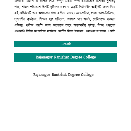
মাধ্যমিক, মাদ্রাসা ও কলেজ নিয়ে সম্পূর্ণ একটি শিক্ষা কমপ্লেক্সের মনোরম সুনিবিড়
শান্ত, শ্যামল পরিবেশে তিনটি দৃষ্টিনন্দ ভবন ও একটি নির্মাণাধীন আইসিটি ভবন নিয়ে
এই প্রতিষ্ঠানটি তার অগ্রযাত্রার পথে এগিয়ে চলছে। জ্ঞান-গরিমা, প্রজ্ঞা, ত্যাগ-তিতিক্ষা,
সৃজনশীল কর্মকান্ড, শিক্ষার সুষ্ঠু পরিবেশ, গুণগত মান অর্জন, শ্রেণিকক্ষে পাঠদান
প্রক্রিয়া, পরীক্ষা পদ্ধতি আজ অনেকের কাছে অনুকরণীয় দৃষ্টান্ত, শিক্ষা প্রদানের
পাশাপাশি বিভিন্ন সাংস্কৃতিক কর্মকান্ড, জাতীয় দিবস উদ্যাপন, প্রকাশনা সংকলন, প্রভৃতি
কার্যক্রমের মাধ্যমে শিক্ষার্থীদের সৃজনশীল প্রতিভার বিকাশ ও বাঙ্গালি ঐতিহ্যবাহী
সাংস্কৃতির চর্চায় এ প্রতিষ্ঠান অগ্রণী ভূমিকা পালন করছে। শিক্ষা প্রদানের ক্ষেত্রে সম্পূর্ণ
Details
মাল্টিমিডিয়ায় ক্লাস, মডেল টেস্ট পদ্ধতি, নাইট সুপারভিশন কাউন্সেলিং, সারাবছরের
শিক্ষাকার্যক্রম সন্নিবেশিত অ্যাকাডেমিক ক্যালেন্ডার, ধুমপান রাজনীতিমুক্ত পরিবেশ
Rajanagor Ranirhat Degree College
অত্যন্ত যত্মসহকারে দক্ষ, অভিজ্ঞ শিক্ষকমন্ডলী দ্বারা পাঠদান। এরই ফলশ্রুতি বরাবর এ
প্রতিষ্ঠান উচ্চ মাধ্যমিক সার্টিফিকেট পরীক্ষায় সমগ্র রাঙ্গুনিয়া উপজেলায় ফলাফলের
Rajanagor Ranirhat Degree College
ক্ষেত্রে দ্বিতীয় স্থান অধিকার করে আসছে। এছাড়া কলেজের অভ্যন্তরীণ আইন-শৃঙ্খলা
রক্ষার জন্য সম্পূর্ণ প্রতিষ্ঠানটি সি.সি ক্যামরা দ্বারা নিয়ন্ত্রিত এবং শৃঙ্খলা কমিটির মাধ্যমে
প্রতিদিন তদারকি করা হয়। কলেজের এই অগ্রযাত্রায় সমগ্র এলাকাবাসী, অভিভাবক
মন্ডলী ও কোমলমতি ছাত্র-ছাত্রীদের অংশগ্রহণের জন্য আহ্বান জানাচ্ছি। সেই সাথে
সবাইকে জানাই আন্তরিক শুভেচ্ছা ও অভিনন্দন।
মুহাম্মদ রেজাউল করিম
অধ্যক্ষ (ভারপ্রাপ্ত)
রাজানগর রাণীরহাট ডিগ্রি কলেজ
রাঙ্গুনিয়া, চট্টগ্রাম।