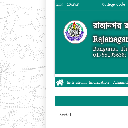
College Code :
EIIN : 104848
রাজানগর র
Rajanagar
Rangunia, Th
01755193638;
Institutional Information
Administ
Serial