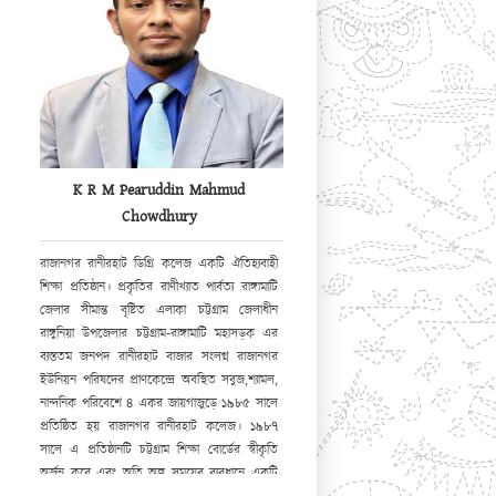
K R M Pearuddin Mahmud
Chowdhury
রাজানগর রানীরহাট ডিগ্রি কলেজ একটি ঐতিহ্যবাহী
শিক্ষা প্রতিষ্ঠান। প্রকৃতির রাণীখ্যাত পার্বত্য রাঙ্গামাটি
জেলার সীমান্ত বৃষ্টিত এলাকা চট্টগ্রাম জেলাধীন
রাঙ্গুনিয়া উপজেলার চট্টগ্রাম-রাঙ্গামাটি মহাসড়ক এর
ব্যস্ততম জনপদ রানীরহাট বাজার সংলগ্ন রাজানগর
ইউনিয়ন পরিষদের প্রাণকেন্দ্রে অবস্থিত সবুজ,শ্যামল,
নান্দনিক পরিবেশে ৪ একর জায়গাজুড়ে ১৯৮৫ সালে
প্রতিষ্ঠিত হয় রাজানগর রানীরহাট কলেজ। ১৯৮৭
সালে এ প্রতিষ্ঠানটি চট্টগ্রাম শিক্ষা বোর্ডের স্বীকৃতি
অর্জন করে এবং অতি অল্প সময়ের ব্যবধানে একটি