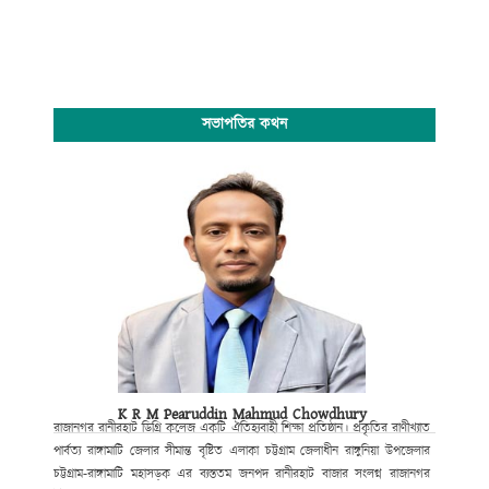
সভাপতির কথন
K R M Pearuddin Mahmud Chowdhury
রাজানগর রানীরহাট ডিগ্রি কলেজ একটি ঐতিহ্যবাহী শিক্ষা প্রতিষ্ঠান। প্রকৃতির রাণীখ্যাত
পার্বত্য রাঙ্গামাটি জেলার সীমান্ত বৃষ্টিত এলাকা চট্টগ্রাম জেলাধীন রাঙ্গুনিয়া উপজেলার
চট্টগ্রাম-রাঙ্গামাটি মহাসড়ক এর ব্যস্ততম জনপদ রানীরহাট বাজার সংলগ্ন রাজানগর