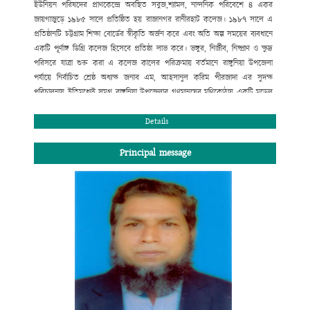
ইউনিয়ন পরিষদের প্রাণকেন্দ্রে অবস্থিত সবুজ,শ্যামল, নান্দনিক পরিবেশে ৪ একর
জায়গাজুড়ে ১৯৮৫ সালে প্রতিষ্ঠিত হয় রাজানগর রানীরহাট কলেজ। ১৯৮৭ সালে এ
প্রতিষ্ঠানটি চট্টগ্রাম শিক্ষা বোর্ডের স্বীকৃতি অর্জন করে এবং অতি অল্প সময়ের ব্যবধানে
একটি পূর্ণাঙ্গ ডিগ্রি কলেজ হিসেবে প্রতিষ্ঠা লাভ করে। ভঙ্গুর, নির্জীব, নিষ্প্রাণ ও ক্ষুদ্র
পরিসরে যাত্রা শুরু করা এ কলেজ কালের পরিক্রমায় বর্তমানে রাঙ্গুনিয়া উপজেলা
পর্যায়ে নির্বাচিত শ্রেষ্ঠ অধ্যক্ষ জনাব এম, আহসানুল করিম পীরজাদা এর সুদক্ষ
পরিচালনায় ইতিমধ্যেই সমগ্র রাঙ্গুনিয়া উপজেলার গণমানুষের মণিকোঠায় একটি মডেল
কলেজ হিসেবে স্থান করে নিয়েছে। উচ্চ মাধ্যমিক ও স্নাতক পর্যায়ে বিদ্যালাভের সুষ্ঠু
পরিবেশ এখানে রচিত হয়েছে বহু মানুষের ত্যাগে, শ্রমে ও মেধায়। বোর্ড ও
Details
বিশ্ববিদ্যালয়ের মেধা তালিকায় প্রথম সারিতে স্থান পেলেই যে মানুষ মানুষ হয় না তার
প্রমাণ আমরা প্রতিনিয়ত পাচ্ছি। তাই দেশ ও দশের কল্যাণব্রতে স্নিগ্ধ মানব সন্তান
Principal message
আমাদের আজ একান্তভাবে কাম্য। তারাই গড়বে আমাদের কাঙ্খিত সোনার বাংলাদেশ।
শিক্ষা আজ পণ্যে রূপান্তরিত হয়েছে। অনেক প্রতিষ্ঠান ডিগ্রি বিক্রি করে মুনাফা লুটে
চলেছে। মুক্তবাজার অর্থনীতি ও বিশ্বায়নের যুগে শিক্ষা প্রতিষ্ঠানের আদর্শে অনড় থেকে
নানা প্রতিযোগিতার মধ্য দিয়ে আমরা নিজের ভিত মজবুত রাখবো; এ অঙ্গীকারে আমরা
অবিচল। ডিগ্রি লাভের সুযোগ করে দেয়া নয় শুধু, শিক্ষার্থীদের শারীরিক ও মানসিক
স্বাস্থ্য পরিচর্যার এক উৎকৃষ্ট কেন্দ্র রাজানগর রানীরহাট ডিগ্রি কলেজ সব সময় নতুন
সূর্যের দিকে অগ্রসরমাণ থাকবে এই আমার বিশ্বাস।
কে. আর. এম পেয়ারউদ্দিন মাহমুদ চৌধুরী
সভাপতি