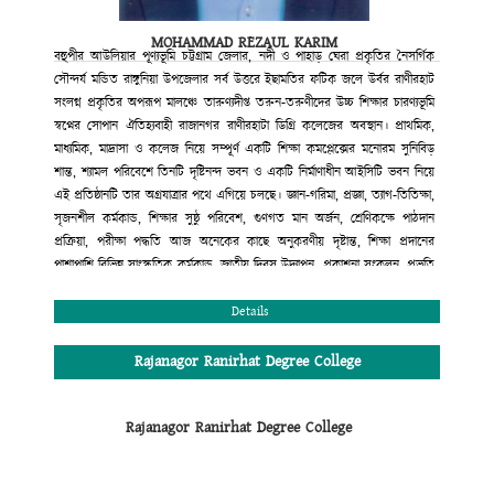
কলেজ গভনিং বডি
রাজানগর রানিরহাট ডিগ্রি কলেজ
MOHAMMAD REZAUL KARIM
রাঙ্গুনিয়া, চট্টগ্রাম।
বহুপীর আউলিয়ার পূণ্যভূমি চট্টগ্রাম জেলার, নদী ও পাহাড় ঘেরা প্রকৃতির নৈসর্গিক
সৌন্দর্য মন্ডিত রাঙ্গুনিয়া উপজেলার সর্ব উত্তরে ইছামতির ফটিক জলে উর্বর রাণীরহাট
সংলগ্ন প্রকৃতির অপরূপ মালঞ্চে তারুণ্যদীপ্ত তরুন-তরুণীদের উচ্চ শিক্ষার চারণ্যভূমি
স্বপ্নের সোপান ঐতিহ্যবাহী রাজানগর রাণীরহাটা ডিগ্রি কলেজের অবস্থান। প্রাথমিক,
মাধ্যমিক, মাদ্রাসা ও কলেজ নিয়ে সম্পূর্ণ একটি শিক্ষা কমপ্লেক্সের মনোরম সুনিবিড়
শান্ত, শ্যামল পরিবেশে তিনটি দৃষ্টিনন্দ ভবন ও একটি নির্মাণাধীন আইসিটি ভবন নিয়ে
এই প্রতিষ্ঠানটি তার অগ্রযাত্রার পথে এগিয়ে চলছে। জ্ঞান-গরিমা, প্রজ্ঞা, ত্যাগ-তিতিক্ষা,
সৃজনশীল কর্মকান্ড, শিক্ষার সুষ্ঠু পরিবেশ, গুণগত মান অর্জন, শ্রেণিকক্ষে পাঠদান
প্রক্রিয়া, পরীক্ষা পদ্ধতি আজ অনেকের কাছে অনুকরণীয় দৃষ্টান্ত, শিক্ষা প্রদানের
পাশাপাশি বিভিন্ন সাংস্কৃতিক কর্মকান্ড, জাতীয় দিবস উদ্যাপন, প্রকাশনা সংকলন, প্রভৃতি
কার্যক্রমের মাধ্যমে শিক্ষার্থীদের সৃজনশীল প্রতিভার বিকাশ ও বাঙ্গালি ঐতিহ্যবাহী
সাংস্কৃতির চর্চায় এ প্রতিষ্ঠান অগ্রণী ভূমিকা পালন করছে। শিক্ষা প্রদানের ক্ষেত্রে সম্পূর্ণ
Details
মাল্টিমিডিয়ায় ক্লাস, মডেল টেস্ট পদ্ধতি, নাইট সুপারভিশন কাউন্সেলিং, সারাবছরের
শিক্ষাকার্যক্রম সন্নিবেশিত অ্যাকাডেমিক ক্যালেন্ডার, ধুমপান রাজনীতিমুক্ত পরিবেশ
Rajanagor Ranirhat Degree College
অত্যন্ত যত্মসহকারে দক্ষ, অভিজ্ঞ শিক্ষকমন্ডলী দ্বারা পাঠদান। এরই ফলশ্রুতি বরাবর এ
প্রতিষ্ঠান উচ্চ মাধ্যমিক সার্টিফিকেট পরীক্ষায় সমগ্র রাঙ্গুনিয়া উপজেলায় ফলাফলের
Rajanagor Ranirhat Degree College
ক্ষেত্রে দ্বিতীয় স্থান অধিকার করে আসছে। এছাড়া কলেজের অভ্যন্তরীণ আইন-শৃঙ্খলা
রক্ষার জন্য সম্পূর্ণ প্রতিষ্ঠানটি সি.সি ক্যামরা দ্বারা নিয়ন্ত্রিত এবং শৃঙ্খলা কমিটির মাধ্যমে
প্রতিদিন তদারকি করা হয়। কলেজের এই অগ্রযাত্রায় সমগ্র এলাকাবাসী, অভিভাবক