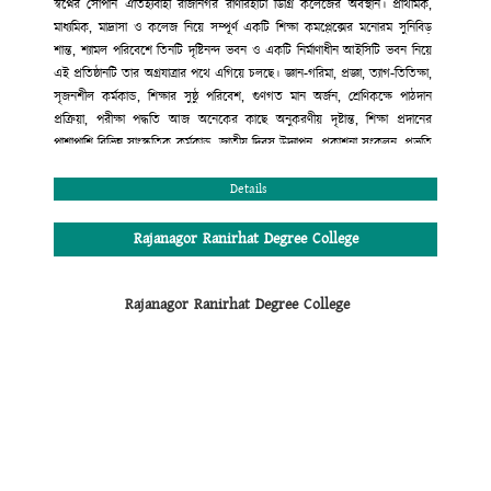
স্বপ্নের সোপান ঐতিহ্যবাহী রাজানগর রাণীরহাটা ডিগ্রি কলেজের অবস্থান। প্রাথমিক,
মাধ্যমিক, মাদ্রাসা ও কলেজ নিয়ে সম্পূর্ণ একটি শিক্ষা কমপ্লেক্সের মনোরম সুনিবিড়
শান্ত, শ্যামল পরিবেশে তিনটি দৃষ্টিনন্দ ভবন ও একটি নির্মাণাধীন আইসিটি ভবন নিয়ে
এই প্রতিষ্ঠানটি তার অগ্রযাত্রার পথে এগিয়ে চলছে। জ্ঞান-গরিমা, প্রজ্ঞা, ত্যাগ-তিতিক্ষা,
সৃজনশীল কর্মকান্ড, শিক্ষার সুষ্ঠু পরিবেশ, গুণগত মান অর্জন, শ্রেণিকক্ষে পাঠদান
প্রক্রিয়া, পরীক্ষা পদ্ধতি আজ অনেকের কাছে অনুকরণীয় দৃষ্টান্ত, শিক্ষা প্রদানের
পাশাপাশি বিভিন্ন সাংস্কৃতিক কর্মকান্ড, জাতীয় দিবস উদ্যাপন, প্রকাশনা সংকলন, প্রভৃতি
কার্যক্রমের মাধ্যমে শিক্ষার্থীদের সৃজনশীল প্রতিভার বিকাশ ও বাঙ্গালি ঐতিহ্যবাহী
সাংস্কৃতির চর্চায় এ প্রতিষ্ঠান অগ্রণী ভূমিকা পালন করছে। শিক্ষা প্রদানের ক্ষেত্রে সম্পূর্ণ
Details
মাল্টিমিডিয়ায় ক্লাস, মডেল টেস্ট পদ্ধতি, নাইট সুপারভিশন কাউন্সেলিং, সারাবছরের
শিক্ষাকার্যক্রম সন্নিবেশিত অ্যাকাডেমিক ক্যালেন্ডার, ধুমপান রাজনীতিমুক্ত পরিবেশ
Rajanagor Ranirhat Degree College
অত্যন্ত যত্মসহকারে দক্ষ, অভিজ্ঞ শিক্ষকমন্ডলী দ্বারা পাঠদান। এরই ফলশ্রুতি বরাবর এ
প্রতিষ্ঠান উচ্চ মাধ্যমিক সার্টিফিকেট পরীক্ষায় সমগ্র রাঙ্গুনিয়া উপজেলায় ফলাফলের
Rajanagor Ranirhat Degree College
ক্ষেত্রে দ্বিতীয় স্থান অধিকার করে আসছে। এছাড়া কলেজের অভ্যন্তরীণ আইন-শৃঙ্খলা
রক্ষার জন্য সম্পূর্ণ প্রতিষ্ঠানটি সি.সি ক্যামরা দ্বারা নিয়ন্ত্রিত এবং শৃঙ্খলা কমিটির মাধ্যমে
প্রতিদিন তদারকি করা হয়। কলেজের এই অগ্রযাত্রায় সমগ্র এলাকাবাসী, অভিভাবক
মন্ডলী ও কোমলমতি ছাত্র-ছাত্রীদের অংশগ্রহণের জন্য আহ্বান জানাচ্ছি। সেই সাথে
সবাইকে জানাই আন্তরিক শুভেচ্ছা ও অভিনন্দন।
মুহাম্মদ রেজাউল করিম
অধ্যক্ষ (ভারপ্রাপ্ত)
রাজানগর রাণীরহাট ডিগ্রি কলেজ