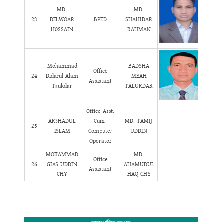
MD.
MD.
23
DELWOAR
BPED
SHAHIDAR
HOSSAIN
RAHMAN
Mohammad
BADSHA
Office
24
Didarul Alam
MEAH
Assistant
Taukdar
TALURDAR
Office Asst.
ARSHADUL
Cum-
MD. TAMIJ
25
ISLAM
Computer
UDDIN
Operator
MOHAMMAD
MD.
Office
26
GIAS UDDIN
AHAMUDUL
Assistant
CHY
HAQ CHY