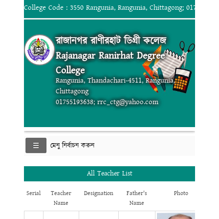
College Code : 3550 Rangunia, Rangunia, Chittagong; 017551936
রাজানগর রাণীরহাট ডিগ্রী কলেজ
Rajanagar Ranirhat Degree
College
Rangunia, Thandachari-4511, Rangunia,
Chittagong
01755193638; rrc_ctg@yahoo.com
মেনু নির্বাচন করুন
All Teacher List
Serial
Teacher
Designation
Father's
Photo
Name
Name