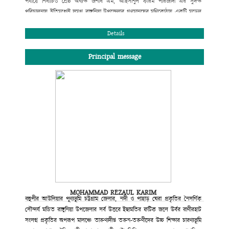
পর্যায়ে নির্বাচিত শ্রেষ্ঠ অধ্যক্ষ জনাব এম, আহসানুল করিম পীরজাদা এর সুদক্ষ
পরিচালনায় ইতিমধ্যেই সমগ্র রাঙ্গুনিয়া উপজেলার গণমানুষের মণিকোঠায় একটি মডেল
কলেজ হিসেবে স্থান করে নিয়েছে। উচ্চ মাধ্যমিক ও স্নাতক পর্যায়ে বিদ্যালাভের সুষ্ঠু
পরিবেশ এখানে রচিত হয়েছে বহু মানুষের ত্যাগে, শ্রমে ও মেধায়। বোর্ড ও
Details
বিশ্ববিদ্যালয়ের মেধা তালিকায় প্রথম সারিতে স্থান পেলেই যে মানুষ মানুষ হয় না তার
প্রমাণ আমরা প্রতিনিয়ত পাচ্ছি। তাই দেশ ও দশের কল্যাণব্রতে স্নিগ্ধ মানব সন্তান
Principal message
আমাদের আজ একান্তভাবে কাম্য। তারাই গড়বে আমাদের কাঙ্খিত সোনার বাংলাদেশ।
শিক্ষা আজ পণ্যে রূপান্তরিত হয়েছে। অনেক প্রতিষ্ঠান ডিগ্রি বিক্রি করে মুনাফা লুটে
চলেছে। মুক্তবাজার অর্থনীতি ও বিশ্বায়নের যুগে শিক্ষা প্রতিষ্ঠানের আদর্শে অনড় থেকে
নানা প্রতিযোগিতার মধ্য দিয়ে আমরা নিজের ভিত মজবুত রাখবো; এ অঙ্গীকারে আমরা
অবিচল। ডিগ্রি লাভের সুযোগ করে দেয়া নয় শুধু, শিক্ষার্থীদের শারীরিক ও মানসিক
স্বাস্থ্য পরিচর্যার এক উৎকৃষ্ট কেন্দ্র রাজানগর রানীরহাট ডিগ্রি কলেজ সব সময় নতুন
সূর্যের দিকে অগ্রসরমাণ থাকবে এই আমার বিশ্বাস।
কে. আর. এম পেয়ারউদ্দিন মাহমুদ চৌধুরী
সভাপতি
কলেজ গভনিং বডি
রাজানগর রানিরহাট ডিগ্রি কলেজ
MOHAMMAD REZAUL KARIM
রাঙ্গুনিয়া, চট্টগ্রাম।
বহুপীর আউলিয়ার পূণ্যভূমি চট্টগ্রাম জেলার, নদী ও পাহাড় ঘেরা প্রকৃতির নৈসর্গিক
সৌন্দর্য মন্ডিত রাঙ্গুনিয়া উপজেলার সর্ব উত্তরে ইছামতির ফটিক জলে উর্বর রাণীরহাট
সংলগ্ন প্রকৃতির অপরূপ মালঞ্চে তারুণ্যদীপ্ত তরুন-তরুণীদের উচ্চ শিক্ষার চারণ্যভূমি