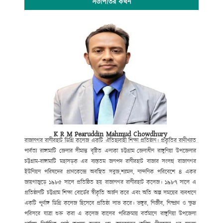
সভাপতির কথন
K R M Pearuddin Mahmud Chowdhury
রাজানগর রানীরহাট ডিগ্রি কলেজ একটি ঐতিহ্যবাহী শিক্ষা প্রতিষ্ঠান। প্রকৃতির রাণীখ্যাত
পার্বত্য রাঙ্গামাটি জেলার সীমান্ত বৃষ্টিত এলাকা চট্টগ্রাম জেলাধীন রাঙ্গুনিয়া উপজেলার
চট্টগ্রাম-রাঙ্গামাটি মহাসড়ক এর ব্যস্ততম জনপদ রানীরহাট বাজার সংলগ্ন রাজানগর
ইউনিয়ন পরিষদের প্রাণকেন্দ্রে অবস্থিত সবুজ,শ্যামল, নান্দনিক পরিবেশে ৪ একর
জায়গাজুড়ে ১৯৮৫ সালে প্রতিষ্ঠিত হয় রাজানগর রানীরহাট কলেজ। ১৯৮৭ সালে এ
প্রতিষ্ঠানটি চট্টগ্রাম শিক্ষা বোর্ডের স্বীকৃতি অর্জন করে এবং অতি অল্প সময়ের ব্যবধানে
একটি পূর্ণাঙ্গ ডিগ্রি কলেজ হিসেবে প্রতিষ্ঠা লাভ করে। ভঙ্গুর, নির্জীব, নিষ্প্রাণ ও ক্ষুদ্র
পরিসরে যাত্রা শুরু করা এ কলেজ কালের পরিক্রমায় বর্তমানে রাঙ্গুনিয়া উপজেলা