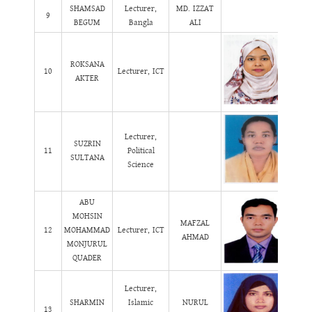
SHAMSAD
Lecturer,
MD. IZZAT
9
BEGUM
Bangla
ALI
ROKSANA
10
Lecturer, ICT
AKTER
Lecturer,
SUZRIN
11
Political
SULTANA
Science
ABU
MOHSIN
MAFZAL
12
MOHAMMAD
Lecturer, ICT
AHMAD
MONJURUL
QUADER
Lecturer,
SHARMIN
Islamic
NURUL
13