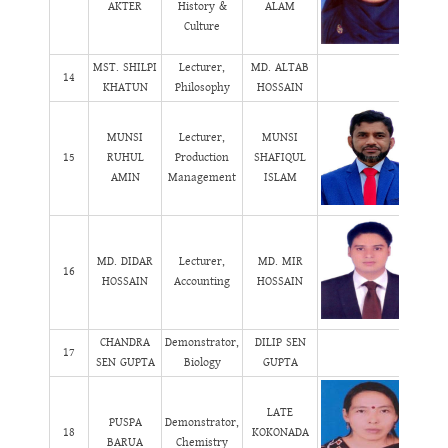
AKTER
History &
ALAM
Culture
MST. SHILPI
Lecturer,
MD. ALTAB
14
KHATUN
Philosophy
HOSSAIN
MUNSI
Lecturer,
MUNSI
15
RUHUL
Production
SHAFIQUL
AMIN
Management
ISLAM
MD. DIDAR
Lecturer,
MD. MIR
16
HOSSAIN
Accounting
HOSSAIN
CHANDRA
Demonstrator,
DILIP SEN
17
SEN GUPTA
Biology
GUPTA
LATE
PUSPA
Demonstrator,
18
KOKONADA
BARUA
Chemistry