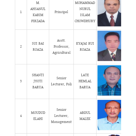
M.
MOHAMMAD
AHSANUL
NURUL
1
Principal
KARIM
ISLAM
PIRZADA
CHOWDHURY
Asstt.
SUI BAI
KYAJAI RUI
2
Professor,
ROAZA
ROAZA
Agricultural
SHANTI
LATE
Senior
3
JYOTI
HEMLAL
Lecturer, Pali
BARUA
BARUA
Senior
MOUDUD
ABDUL
4
Lecturer,
ELAHI
MALEK
Management