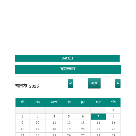
রাঙ্গুনিয়া, চট্টগ্রাম।
Details
ক্যালেন্ডার
<
>
আজ
আগস্ট 2026
রবি
সোম
মঙ্গল
বুধ
বৃহঃ
শুক্র
শনি
1
2
3
4
5
6
7
8
9
10
11
12
13
14
15
16
17
18
19
20
21
22
23
24
25
26
27
28
29