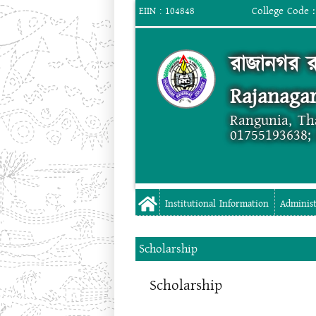
College Code :
EIIN : 104848
রাজানগর র
Rajanagar
Rangunia, Th
01755193638;
Institutional Information
Administ
Scholarship
Scholarship