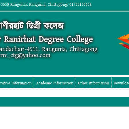
 3550 Rangunia, Rangunia, Chittagong; 01755193638
াণীরহাট ডিগ্রী কলেজ
 Ranirhat Degree College
andachari-4511, Rangunia, Chittagong
 rrc_ctg@yahoo.com
rative Information
Academic Information
Other Information
Downloa