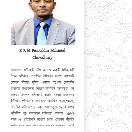
K R M Pearuddin Mahmud
Chowdhury
রাজানগর রানীরহাট ডিগ্রি কলেজ একটি ঐতিহ্যবাহী
শিক্ষা প্রতিষ্ঠান। প্রকৃতির রাণীখ্যাত পার্বত্য রাঙ্গামাটি
জেলার সীমান্ত বৃষ্টিত এলাকা চট্টগ্রাম জেলাধীন
রাঙ্গুনিয়া উপজেলার চট্টগ্রাম-রাঙ্গামাটি মহাসড়ক এর
ব্যস্ততম জনপদ রানীরহাট বাজার সংলগ্ন রাজানগর
ইউনিয়ন পরিষদের প্রাণকেন্দ্রে অবস্থিত সবুজ,শ্যামল,
নান্দনিক পরিবেশে ৪ একর জায়গাজুড়ে ১৯৮৫ সালে
প্রতিষ্ঠিত হয় রাজানগর রানীরহাট কলেজ। ১৯৮৭
সালে এ প্রতিষ্ঠানটি চট্টগ্রাম শিক্ষা বোর্ডের স্বীকৃতি
অর্জন করে এবং অতি অল্প সময়ের ব্যবধানে একটি