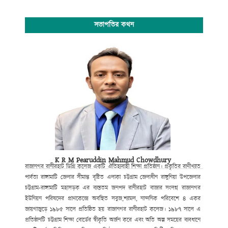
সভাপতির কথন
K R M Pearuddin Mahmud Chowdhury
রাজানগর রানীরহাট ডিগ্রি কলেজ একটি ঐতিহ্যবাহী শিক্ষা প্রতিষ্ঠান। প্রকৃতির রাণীখ্যাত
পার্বত্য রাঙ্গামাটি জেলার সীমান্ত বৃষ্টিত এলাকা চট্টগ্রাম জেলাধীন রাঙ্গুনিয়া উপজেলার
চট্টগ্রাম-রাঙ্গামাটি মহাসড়ক এর ব্যস্ততম জনপদ রানীরহাট বাজার সংলগ্ন রাজানগর
ইউনিয়ন পরিষদের প্রাণকেন্দ্রে অবস্থিত সবুজ,শ্যামল, নান্দনিক পরিবেশে ৪ একর
জায়গাজুড়ে ১৯৮৫ সালে প্রতিষ্ঠিত হয় রাজানগর রানীরহাট কলেজ। ১৯৮৭ সালে এ
প্রতিষ্ঠানটি চট্টগ্রাম শিক্ষা বোর্ডের স্বীকৃতি অর্জন করে এবং অতি অল্প সময়ের ব্যবধানে