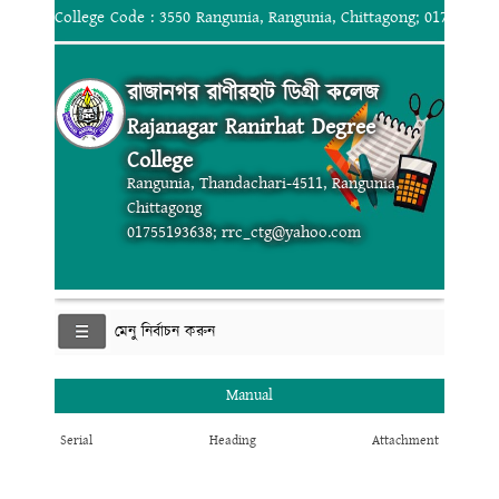
College Code : 3550 Rangunia, Rangunia, Chittagong; 017551936
রাজানগর রাণীরহাট ডিগ্রী কলেজ
Rajanagar Ranirhat Degree
College
Rangunia, Thandachari-4511, Rangunia,
Chittagong
01755193638; rrc_ctg@yahoo.com
মেনু নির্বাচন করুন
Manual
Serial
Heading
Attachment