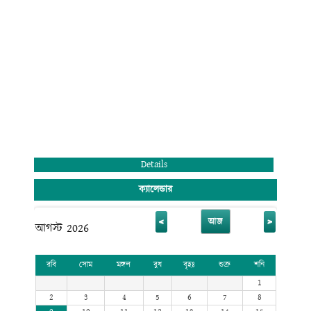
মুহাম্মদ রেজাউল করিম
অধ্যক্ষ (ভারপ্রাপ্ত)
রাজানগর রাণীরহাট ডিগ্রি কলেজ
রাঙ্গুনিয়া, চট্টগ্রাম।
Details
ক্যালেন্ডার
<
>
আজ
আগস্ট 2026
রবি
সোম
মঙ্গল
বুধ
বৃহঃ
শুক্র
শনি
1
2
3
4
5
6
7
8