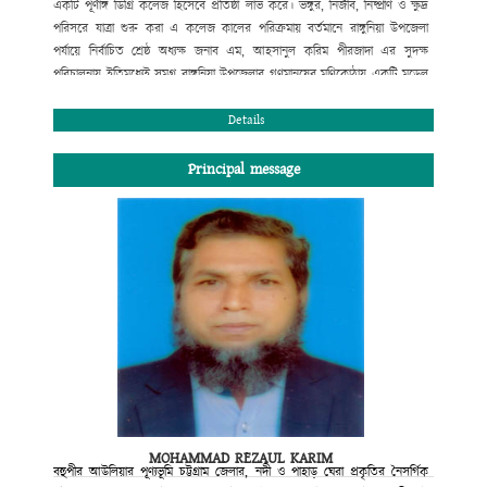
একটি পূর্ণাঙ্গ ডিগ্রি কলেজ হিসেবে প্রতিষ্ঠা লাভ করে। ভঙ্গুর, নির্জীব, নিষ্প্রাণ ও ক্ষুদ্র
পরিসরে যাত্রা শুরু করা এ কলেজ কালের পরিক্রমায় বর্তমানে রাঙ্গুনিয়া উপজেলা
পর্যায়ে নির্বাচিত শ্রেষ্ঠ অধ্যক্ষ জনাব এম, আহসানুল করিম পীরজাদা এর সুদক্ষ
পরিচালনায় ইতিমধ্যেই সমগ্র রাঙ্গুনিয়া উপজেলার গণমানুষের মণিকোঠায় একটি মডেল
কলেজ হিসেবে স্থান করে নিয়েছে। উচ্চ মাধ্যমিক ও স্নাতক পর্যায়ে বিদ্যালাভের সুষ্ঠু
পরিবেশ এখানে রচিত হয়েছে বহু মানুষের ত্যাগে, শ্রমে ও মেধায়। বোর্ড ও
Details
বিশ্ববিদ্যালয়ের মেধা তালিকায় প্রথম সারিতে স্থান পেলেই যে মানুষ মানুষ হয় না তার
প্রমাণ আমরা প্রতিনিয়ত পাচ্ছি। তাই দেশ ও দশের কল্যাণব্রতে স্নিগ্ধ মানব সন্তান
Principal message
আমাদের আজ একান্তভাবে কাম্য। তারাই গড়বে আমাদের কাঙ্খিত সোনার বাংলাদেশ।
শিক্ষা আজ পণ্যে রূপান্তরিত হয়েছে। অনেক প্রতিষ্ঠান ডিগ্রি বিক্রি করে মুনাফা লুটে
চলেছে। মুক্তবাজার অর্থনীতি ও বিশ্বায়নের যুগে শিক্ষা প্রতিষ্ঠানের আদর্শে অনড় থেকে
নানা প্রতিযোগিতার মধ্য দিয়ে আমরা নিজের ভিত মজবুত রাখবো; এ অঙ্গীকারে আমরা
অবিচল। ডিগ্রি লাভের সুযোগ করে দেয়া নয় শুধু, শিক্ষার্থীদের শারীরিক ও মানসিক
স্বাস্থ্য পরিচর্যার এক উৎকৃষ্ট কেন্দ্র রাজানগর রানীরহাট ডিগ্রি কলেজ সব সময় নতুন
সূর্যের দিকে অগ্রসরমাণ থাকবে এই আমার বিশ্বাস।
কে. আর. এম পেয়ারউদ্দিন মাহমুদ চৌধুরী
সভাপতি
কলেজ গভনিং বডি
রাজানগর রানিরহাট ডিগ্রি কলেজ
MOHAMMAD REZAUL KARIM
রাঙ্গুনিয়া, চট্টগ্রাম।
বহুপীর আউলিয়ার পূণ্যভূমি চট্টগ্রাম জেলার, নদী ও পাহাড় ঘেরা প্রকৃতির নৈসর্গিক