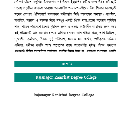
সৌন্দর্য মন্ডিত রাঙ্গুনিয়া উপজেলার সর্ব উত্তরে ইছামতির ফটিক জলে উর্বর রাণীরহাট
সংলগ্ন প্রকৃতির অপরূপ মালঞ্চে তারুণ্যদীপ্ত তরুন-তরুণীদের উচ্চ শিক্ষার চারণ্যভূমি
স্বপ্নের সোপান ঐতিহ্যবাহী রাজানগর রাণীরহাটা ডিগ্রি কলেজের অবস্থান। প্রাথমিক,
মাধ্যমিক, মাদ্রাসা ও কলেজ নিয়ে সম্পূর্ণ একটি শিক্ষা কমপ্লেক্সের মনোরম সুনিবিড়
শান্ত, শ্যামল পরিবেশে তিনটি দৃষ্টিনন্দ ভবন ও একটি নির্মাণাধীন আইসিটি ভবন নিয়ে
এই প্রতিষ্ঠানটি তার অগ্রযাত্রার পথে এগিয়ে চলছে। জ্ঞান-গরিমা, প্রজ্ঞা, ত্যাগ-তিতিক্ষা,
সৃজনশীল কর্মকান্ড, শিক্ষার সুষ্ঠু পরিবেশ, গুণগত মান অর্জন, শ্রেণিকক্ষে পাঠদান
প্রক্রিয়া, পরীক্ষা পদ্ধতি আজ অনেকের কাছে অনুকরণীয় দৃষ্টান্ত, শিক্ষা প্রদানের
পাশাপাশি বিভিন্ন সাংস্কৃতিক কর্মকান্ড, জাতীয় দিবস উদ্যাপন, প্রকাশনা সংকলন, প্রভৃতি
কার্যক্রমের মাধ্যমে শিক্ষার্থীদের সৃজনশীল প্রতিভার বিকাশ ও বাঙ্গালি ঐতিহ্যবাহী
সাংস্কৃতির চর্চায় এ প্রতিষ্ঠান অগ্রণী ভূমিকা পালন করছে। শিক্ষা প্রদানের ক্ষেত্রে সম্পূর্ণ
Details
মাল্টিমিডিয়ায় ক্লাস, মডেল টেস্ট পদ্ধতি, নাইট সুপারভিশন কাউন্সেলিং, সারাবছরের
শিক্ষাকার্যক্রম সন্নিবেশিত অ্যাকাডেমিক ক্যালেন্ডার, ধুমপান রাজনীতিমুক্ত পরিবেশ
Rajanagor Ranirhat Degree College
অত্যন্ত যত্মসহকারে দক্ষ, অভিজ্ঞ শিক্ষকমন্ডলী দ্বারা পাঠদান। এরই ফলশ্রুতি বরাবর এ
প্রতিষ্ঠান উচ্চ মাধ্যমিক সার্টিফিকেট পরীক্ষায় সমগ্র রাঙ্গুনিয়া উপজেলায় ফলাফলের
Rajanagor Ranirhat Degree College
ক্ষেত্রে দ্বিতীয় স্থান অধিকার করে আসছে। এছাড়া কলেজের অভ্যন্তরীণ আইন-শৃঙ্খলা
রক্ষার জন্য সম্পূর্ণ প্রতিষ্ঠানটি সি.সি ক্যামরা দ্বারা নিয়ন্ত্রিত এবং শৃঙ্খলা কমিটির মাধ্যমে
প্রতিদিন তদারকি করা হয়। কলেজের এই অগ্রযাত্রায় সমগ্র এলাকাবাসী, অভিভাবক
মন্ডলী ও কোমলমতি ছাত্র-ছাত্রীদের অংশগ্রহণের জন্য আহ্বান জানাচ্ছি। সেই সাথে
সবাইকে জানাই আন্তরিক শুভেচ্ছা ও অভিনন্দন।