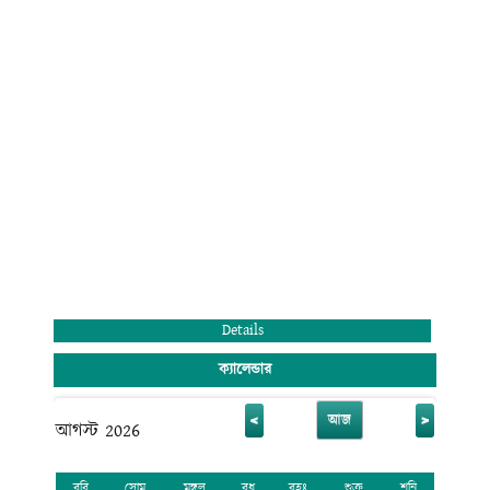
মন্ডলী ও কোমলমতি ছাত্র-ছাত্রীদের অংশগ্রহণের জন্য আহ্বান জানাচ্ছি। সেই সাথে
সবাইকে জানাই আন্তরিক শুভেচ্ছা ও অভিনন্দন।
মুহাম্মদ রেজাউল করিম
অধ্যক্ষ (ভারপ্রাপ্ত)
রাজানগর রাণীরহাট ডিগ্রি কলেজ
রাঙ্গুনিয়া, চট্টগ্রাম।
Details
ক্যালেন্ডার
<
>
আজ
আগস্ট 2026
রবি
সোম
মঙ্গল
বুধ
বৃহঃ
শুক্র
শনি