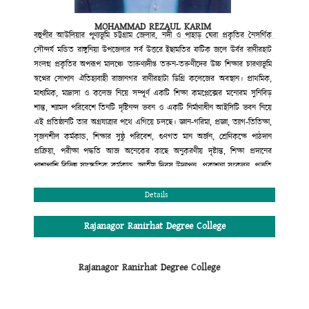
কলেজ গভনিং বডি
রাজানগর রানিরহাট ডিগ্রি কলেজ
MOHAMMAD REZAUL KARIM
রাঙ্গুনিয়া, চট্টগ্রাম।
বহুপীর আউলিয়ার পূণ্যভূমি চট্টগ্রাম জেলার, নদী ও পাহাড় ঘেরা প্রকৃতির নৈসর্গিক
সৌন্দর্য মন্ডিত রাঙ্গুনিয়া উপজেলার সর্ব উত্তরে ইছামতির ফটিক জলে উর্বর রাণীরহাট
সংলগ্ন প্রকৃতির অপরূপ মালঞ্চে তারুণ্যদীপ্ত তরুন-তরুণীদের উচ্চ শিক্ষার চারণ্যভূমি
স্বপ্নের সোপান ঐতিহ্যবাহী রাজানগর রাণীরহাটা ডিগ্রি কলেজের অবস্থান। প্রাথমিক,
মাধ্যমিক, মাদ্রাসা ও কলেজ নিয়ে সম্পূর্ণ একটি শিক্ষা কমপ্লেক্সের মনোরম সুনিবিড়
শান্ত, শ্যামল পরিবেশে তিনটি দৃষ্টিনন্দ ভবন ও একটি নির্মাণাধীন আইসিটি ভবন নিয়ে
এই প্রতিষ্ঠানটি তার অগ্রযাত্রার পথে এগিয়ে চলছে। জ্ঞান-গরিমা, প্রজ্ঞা, ত্যাগ-তিতিক্ষা,
সৃজনশীল কর্মকান্ড, শিক্ষার সুষ্ঠু পরিবেশ, গুণগত মান অর্জন, শ্রেণিকক্ষে পাঠদান
প্রক্রিয়া, পরীক্ষা পদ্ধতি আজ অনেকের কাছে অনুকরণীয় দৃষ্টান্ত, শিক্ষা প্রদানের
পাশাপাশি বিভিন্ন সাংস্কৃতিক কর্মকান্ড, জাতীয় দিবস উদ্যাপন, প্রকাশনা সংকলন, প্রভৃতি
কার্যক্রমের মাধ্যমে শিক্ষার্থীদের সৃজনশীল প্রতিভার বিকাশ ও বাঙ্গালি ঐতিহ্যবাহী
সাংস্কৃতির চর্চায় এ প্রতিষ্ঠান অগ্রণী ভূমিকা পালন করছে। শিক্ষা প্রদানের ক্ষেত্রে সম্পূর্ণ
Details
মাল্টিমিডিয়ায় ক্লাস, মডেল টেস্ট পদ্ধতি, নাইট সুপারভিশন কাউন্সেলিং, সারাবছরের
শিক্ষাকার্যক্রম সন্নিবেশিত অ্যাকাডেমিক ক্যালেন্ডার, ধুমপান রাজনীতিমুক্ত পরিবেশ
Rajanagor Ranirhat Degree College
অত্যন্ত যত্মসহকারে দক্ষ, অভিজ্ঞ শিক্ষকমন্ডলী দ্বারা পাঠদান। এরই ফলশ্রুতি বরাবর এ
প্রতিষ্ঠান উচ্চ মাধ্যমিক সার্টিফিকেট পরীক্ষায় সমগ্র রাঙ্গুনিয়া উপজেলায় ফলাফলের
Rajanagor Ranirhat Degree College
ক্ষেত্রে দ্বিতীয় স্থান অধিকার করে আসছে। এছাড়া কলেজের অভ্যন্তরীণ আইন-শৃঙ্খলা
রক্ষার জন্য সম্পূর্ণ প্রতিষ্ঠানটি সি.সি ক্যামরা দ্বারা নিয়ন্ত্রিত এবং শৃঙ্খলা কমিটির মাধ্যমে
প্রতিদিন তদারকি করা হয়। কলেজের এই অগ্রযাত্রায় সমগ্র এলাকাবাসী, অভিভাবক