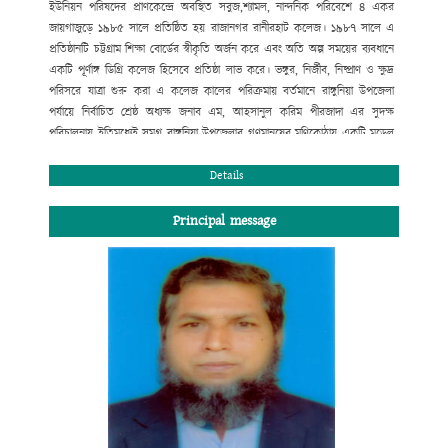
ইউনিয়ন পরিষদের প্রাণকেন্দ্রে অবস্থিত সবুজ,শ্যামল, নান্দনিক পরিবেশে ৪ একর
জায়গাজুড়ে ১৯৮৫ সালে প্রতিষ্ঠিত হয় রাজানগর রানীরহাট কলেজ। ১৯৮৭ সালে এ
প্রতিষ্ঠানটি চট্টগ্রাম শিক্ষা বোর্ডের স্বীকৃতি অর্জন করে এবং অতি অল্প সময়ের ব্যবধানে
একটি পূর্ণাঙ্গ ডিগ্রি কলেজ হিসেবে প্রতিষ্ঠা লাভ করে। ভঙ্গুর, নির্জীব, নিষ্প্রাণ ও ক্ষুদ্র
পরিসরে যাত্রা শুরু করা এ কলেজ কালের পরিক্রমায় বর্তমানে রাঙ্গুনিয়া উপজেলা
পর্যায়ে নির্বাচিত শ্রেষ্ঠ অধ্যক্ষ জনাব এম, আহসানুল করিম পীরজাদা এর সুদক্ষ
পরিচালনায় ইতিমধ্যেই সমগ্র রাঙ্গুনিয়া উপজেলার গণমানুষের মণিকোঠায় একটি মডেল
কলেজ হিসেবে স্থান করে নিয়েছে। উচ্চ মাধ্যমিক ও স্নাতক পর্যায়ে বিদ্যালাভের সুষ্ঠু
পরিবেশ এখানে রচিত হয়েছে বহু মানুষের ত্যাগে, শ্রমে ও মেধায়। বোর্ড ও
Details
বিশ্ববিদ্যালয়ের মেধা তালিকায় প্রথম সারিতে স্থান পেলেই যে মানুষ মানুষ হয় না তার
প্রমাণ আমরা প্রতিনিয়ত পাচ্ছি। তাই দেশ ও দশের কল্যাণব্রতে স্নিগ্ধ মানব সন্তান
Principal message
আমাদের আজ একান্তভাবে কাম্য। তারাই গড়বে আমাদের কাঙ্খিত সোনার বাংলাদেশ।
শিক্ষা আজ পণ্যে রূপান্তরিত হয়েছে। অনেক প্রতিষ্ঠান ডিগ্রি বিক্রি করে মুনাফা লুটে
চলেছে। মুক্তবাজার অর্থনীতি ও বিশ্বায়নের যুগে শিক্ষা প্রতিষ্ঠানের আদর্শে অনড় থেকে
নানা প্রতিযোগিতার মধ্য দিয়ে আমরা নিজের ভিত মজবুত রাখবো; এ অঙ্গীকারে আমরা
অবিচল। ডিগ্রি লাভের সুযোগ করে দেয়া নয় শুধু, শিক্ষার্থীদের শারীরিক ও মানসিক
স্বাস্থ্য পরিচর্যার এক উৎকৃষ্ট কেন্দ্র রাজানগর রানীরহাট ডিগ্রি কলেজ সব সময় নতুন
সূর্যের দিকে অগ্রসরমাণ থাকবে এই আমার বিশ্বাস।
কে. আর. এম পেয়ারউদ্দিন মাহমুদ চৌধুরী
সভাপতি