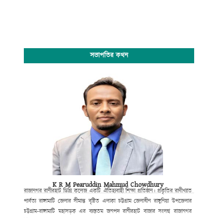
সভাপতির কথন
K R M Pearuddin Mahmud Chowdhury
রাজানগর রানীরহাট ডিগ্রি কলেজ একটি ঐতিহ্যবাহী শিক্ষা প্রতিষ্ঠান। প্রকৃতির রাণীখ্যাত
পার্বত্য রাঙ্গামাটি জেলার সীমান্ত বৃষ্টিত এলাকা চট্টগ্রাম জেলাধীন রাঙ্গুনিয়া উপজেলার
চট্টগ্রাম-রাঙ্গামাটি মহাসড়ক এর ব্যস্ততম জনপদ রানীরহাট বাজার সংলগ্ন রাজানগর