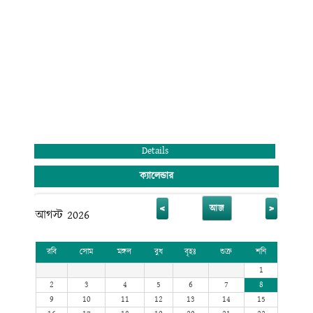
অধ্যক্ষ (ভারপ্রাপ্ত)
রাজানগর রাণীরহাট ডিগ্রি কলেজ
রাঙ্গুনিয়া, চট্টগ্রাম।
Details
ক্যালেন্ডার
<
>
আজ
আগস্ট 2026
রবি
সোম
মঙ্গল
বুধ
বৃহঃ
শুক্র
শনি
1
2
3
4
5
6
7
8
9
10
11
12
13
14
15