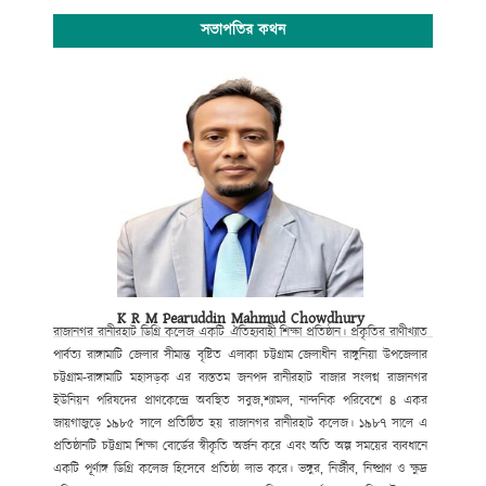
সভাপতির কথন
K R M Pearuddin Mahmud Chowdhury
রাজানগর রানীরহাট ডিগ্রি কলেজ একটি ঐতিহ্যবাহী শিক্ষা প্রতিষ্ঠান। প্রকৃতির রাণীখ্যাত
পার্বত্য রাঙ্গামাটি জেলার সীমান্ত বৃষ্টিত এলাকা চট্টগ্রাম জেলাধীন রাঙ্গুনিয়া উপজেলার
চট্টগ্রাম-রাঙ্গামাটি মহাসড়ক এর ব্যস্ততম জনপদ রানীরহাট বাজার সংলগ্ন রাজানগর
ইউনিয়ন পরিষদের প্রাণকেন্দ্রে অবস্থিত সবুজ,শ্যামল, নান্দনিক পরিবেশে ৪ একর
জায়গাজুড়ে ১৯৮৫ সালে প্রতিষ্ঠিত হয় রাজানগর রানীরহাট কলেজ। ১৯৮৭ সালে এ
প্রতিষ্ঠানটি চট্টগ্রাম শিক্ষা বোর্ডের স্বীকৃতি অর্জন করে এবং অতি অল্প সময়ের ব্যবধানে
একটি পূর্ণাঙ্গ ডিগ্রি কলেজ হিসেবে প্রতিষ্ঠা লাভ করে। ভঙ্গুর, নির্জীব, নিষ্প্রাণ ও ক্ষুদ্র