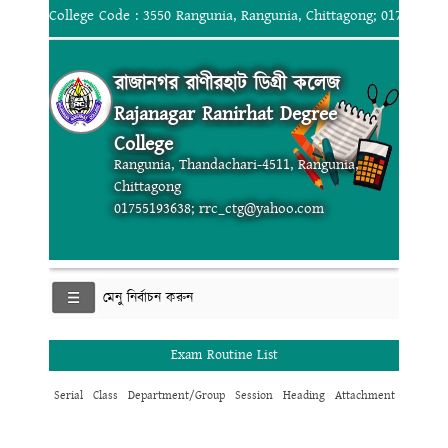
College Code : 3550 Rangunia, Rangunia, Chittagong; 017551936
রাজানগর রাণীরহাট ডিগ্রী কলেজ
Rajanagar Ranirhat Degree
College
Rangunia, Thandachari-4511, Rangunia,
Chittagong
01755193638; rrc_ctg@yahoo.com
মেনু নির্বাচন করুন
Exam Routine List
Serial
Class
Department/Group
Session
Heading
Attachment