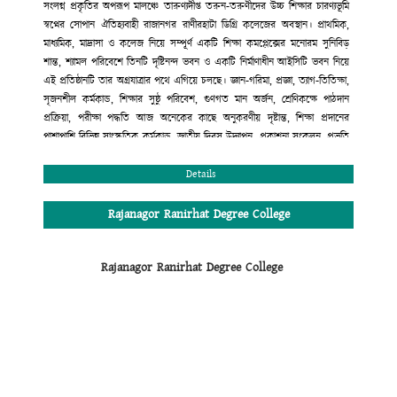
সংলগ্ন প্রকৃতির অপরূপ মালঞ্চে তারুণ্যদীপ্ত তরুন-তরুণীদের উচ্চ শিক্ষার চারণ্যভূমি
স্বপ্নের সোপান ঐতিহ্যবাহী রাজানগর রাণীরহাটা ডিগ্রি কলেজের অবস্থান। প্রাথমিক,
মাধ্যমিক, মাদ্রাসা ও কলেজ নিয়ে সম্পূর্ণ একটি শিক্ষা কমপ্লেক্সের মনোরম সুনিবিড়
শান্ত, শ্যামল পরিবেশে তিনটি দৃষ্টিনন্দ ভবন ও একটি নির্মাণাধীন আইসিটি ভবন নিয়ে
এই প্রতিষ্ঠানটি তার অগ্রযাত্রার পথে এগিয়ে চলছে। জ্ঞান-গরিমা, প্রজ্ঞা, ত্যাগ-তিতিক্ষা,
সৃজনশীল কর্মকান্ড, শিক্ষার সুষ্ঠু পরিবেশ, গুণগত মান অর্জন, শ্রেণিকক্ষে পাঠদান
প্রক্রিয়া, পরীক্ষা পদ্ধতি আজ অনেকের কাছে অনুকরণীয় দৃষ্টান্ত, শিক্ষা প্রদানের
পাশাপাশি বিভিন্ন সাংস্কৃতিক কর্মকান্ড, জাতীয় দিবস উদ্যাপন, প্রকাশনা সংকলন, প্রভৃতি
কার্যক্রমের মাধ্যমে শিক্ষার্থীদের সৃজনশীল প্রতিভার বিকাশ ও বাঙ্গালি ঐতিহ্যবাহী
সাংস্কৃতির চর্চায় এ প্রতিষ্ঠান অগ্রণী ভূমিকা পালন করছে। শিক্ষা প্রদানের ক্ষেত্রে সম্পূর্ণ
Details
মাল্টিমিডিয়ায় ক্লাস, মডেল টেস্ট পদ্ধতি, নাইট সুপারভিশন কাউন্সেলিং, সারাবছরের
শিক্ষাকার্যক্রম সন্নিবেশিত অ্যাকাডেমিক ক্যালেন্ডার, ধুমপান রাজনীতিমুক্ত পরিবেশ
Rajanagor Ranirhat Degree College
অত্যন্ত যত্মসহকারে দক্ষ, অভিজ্ঞ শিক্ষকমন্ডলী দ্বারা পাঠদান। এরই ফলশ্রুতি বরাবর এ
প্রতিষ্ঠান উচ্চ মাধ্যমিক সার্টিফিকেট পরীক্ষায় সমগ্র রাঙ্গুনিয়া উপজেলায় ফলাফলের
Rajanagor Ranirhat Degree College
ক্ষেত্রে দ্বিতীয় স্থান অধিকার করে আসছে। এছাড়া কলেজের অভ্যন্তরীণ আইন-শৃঙ্খলা
রক্ষার জন্য সম্পূর্ণ প্রতিষ্ঠানটি সি.সি ক্যামরা দ্বারা নিয়ন্ত্রিত এবং শৃঙ্খলা কমিটির মাধ্যমে
প্রতিদিন তদারকি করা হয়। কলেজের এই অগ্রযাত্রায় সমগ্র এলাকাবাসী, অভিভাবক
মন্ডলী ও কোমলমতি ছাত্র-ছাত্রীদের অংশগ্রহণের জন্য আহ্বান জানাচ্ছি। সেই সাথে
সবাইকে জানাই আন্তরিক শুভেচ্ছা ও অভিনন্দন।
মুহাম্মদ রেজাউল করিম