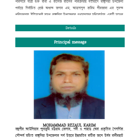
পরিসরে যাত্রা শুরু করা এ কলেজ কালের পরিক্রমায় বর্তমানে রাঙ্গুনিয়া উপজেলা
পর্যায়ে নির্বাচিত শ্রেষ্ঠ অধ্যক্ষ জনাব এম, আহসানুল করিম পীরজাদা এর সুদক্ষ
পরিচালনায় ইতিমধ্যেই সমগ্র রাঙ্গুনিয়া উপজেলার গণমানুষের মণিকোঠায় একটি মডেল
কলেজ হিসেবে স্থান করে নিয়েছে। উচ্চ মাধ্যমিক ও স্নাতক পর্যায়ে বিদ্যালাভের সুষ্ঠু
পরিবেশ এখানে রচিত হয়েছে বহু মানুষের ত্যাগে, শ্রমে ও মেধায়। বোর্ড ও
Details
বিশ্ববিদ্যালয়ের মেধা তালিকায় প্রথম সারিতে স্থান পেলেই যে মানুষ মানুষ হয় না তার
প্রমাণ আমরা প্রতিনিয়ত পাচ্ছি। তাই দেশ ও দশের কল্যাণব্রতে স্নিগ্ধ মানব সন্তান
Principal message
আমাদের আজ একান্তভাবে কাম্য। তারাই গড়বে আমাদের কাঙ্খিত সোনার বাংলাদেশ।
শিক্ষা আজ পণ্যে রূপান্তরিত হয়েছে। অনেক প্রতিষ্ঠান ডিগ্রি বিক্রি করে মুনাফা লুটে
চলেছে। মুক্তবাজার অর্থনীতি ও বিশ্বায়নের যুগে শিক্ষা প্রতিষ্ঠানের আদর্শে অনড় থেকে
নানা প্রতিযোগিতার মধ্য দিয়ে আমরা নিজের ভিত মজবুত রাখবো; এ অঙ্গীকারে আমরা
অবিচল। ডিগ্রি লাভের সুযোগ করে দেয়া নয় শুধু, শিক্ষার্থীদের শারীরিক ও মানসিক
স্বাস্থ্য পরিচর্যার এক উৎকৃষ্ট কেন্দ্র রাজানগর রানীরহাট ডিগ্রি কলেজ সব সময় নতুন
সূর্যের দিকে অগ্রসরমাণ থাকবে এই আমার বিশ্বাস।
কে. আর. এম পেয়ারউদ্দিন মাহমুদ চৌধুরী
সভাপতি
কলেজ গভনিং বডি
রাজানগর রানিরহাট ডিগ্রি কলেজ
MOHAMMAD REZAUL KARIM
রাঙ্গুনিয়া, চট্টগ্রাম।
বহুপীর আউলিয়ার পূণ্যভূমি চট্টগ্রাম জেলার, নদী ও পাহাড় ঘেরা প্রকৃতির নৈসর্গিক
সৌন্দর্য মন্ডিত রাঙ্গুনিয়া উপজেলার সর্ব উত্তরে ইছামতির ফটিক জলে উর্বর রাণীরহাট