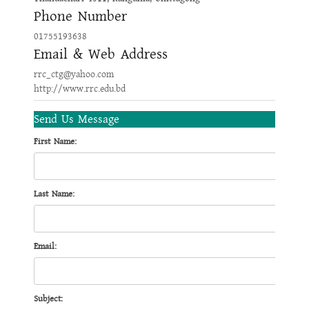
Phone Number
01755193638
Email & Web Address
rrc_ctg@yahoo.com
http://www.rrc.edu.bd
Send Us Message
First Name:
Last Name:
Email:
Subject: