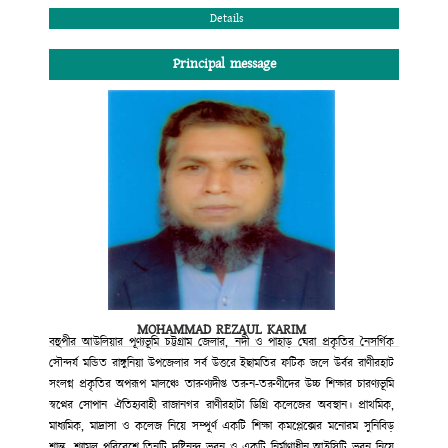
পরিবেশ এখানে রচিত হয়েছে বহু মানুষের ত্যাগে, শ্রমে ও মেধায়। বোর্ড ও
Details
বিশ্ববিদ্যালয়ের মেধা তালিকায় প্রথম সারিতে স্থান পেলেই যে মানুষ মানুষ হয় না তার
প্রমাণ আমরা প্রতিনিয়ত পাচ্ছি। তাই দেশ ও দশের কল্যাণব্রতে স্নিগ্ধ মানব সন্তান
Principal message
আমাদের আজ একান্তভাবে কাম্য। তারাই গড়বে আমাদের কাঙ্খিত সোনার বাংলাদেশ।
শিক্ষা আজ পণ্যে রূপান্তরিত হয়েছে। অনেক প্রতিষ্ঠান ডিগ্রি বিক্রি করে মুনাফা লুটে
চলেছে। মুক্তবাজার অর্থনীতি ও বিশ্বায়নের যুগে শিক্ষা প্রতিষ্ঠানের আদর্শে অনড় থেকে
নানা প্রতিযোগিতার মধ্য দিয়ে আমরা নিজের ভিত মজবুত রাখবো; এ অঙ্গীকারে আমরা
অবিচল। ডিগ্রি লাভের সুযোগ করে দেয়া নয় শুধু, শিক্ষার্থীদের শারীরিক ও মানসিক
স্বাস্থ্য পরিচর্যার এক উৎকৃষ্ট কেন্দ্র রাজানগর রানীরহাট ডিগ্রি কলেজ সব সময় নতুন
সূর্যের দিকে অগ্রসরমাণ থাকবে এই আমার বিশ্বাস।
কে. আর. এম পেয়ারউদ্দিন মাহমুদ চৌধুরী
সভাপতি
কলেজ গভনিং বডি
রাজানগর রানিরহাট ডিগ্রি কলেজ
MOHAMMAD REZAUL KARIM
রাঙ্গুনিয়া, চট্টগ্রাম।
বহুপীর আউলিয়ার পূণ্যভূমি চট্টগ্রাম জেলার, নদী ও পাহাড় ঘেরা প্রকৃতির নৈসর্গিক
সৌন্দর্য মন্ডিত রাঙ্গুনিয়া উপজেলার সর্ব উত্তরে ইছামতির ফটিক জলে উর্বর রাণীরহাট
সংলগ্ন প্রকৃতির অপরূপ মালঞ্চে তারুণ্যদীপ্ত তরুন-তরুণীদের উচ্চ শিক্ষার চারণ্যভূমি
স্বপ্নের সোপান ঐতিহ্যবাহী রাজানগর রাণীরহাটা ডিগ্রি কলেজের অবস্থান। প্রাথমিক,
মাধ্যমিক, মাদ্রাসা ও কলেজ নিয়ে সম্পূর্ণ একটি শিক্ষা কমপ্লেক্সের মনোরম সুনিবিড়
শান্ত, শ্যামল পরিবেশে তিনটি দৃষ্টিনন্দ ভবন ও একটি নির্মাণাধীন আইসিটি ভবন নিয়ে