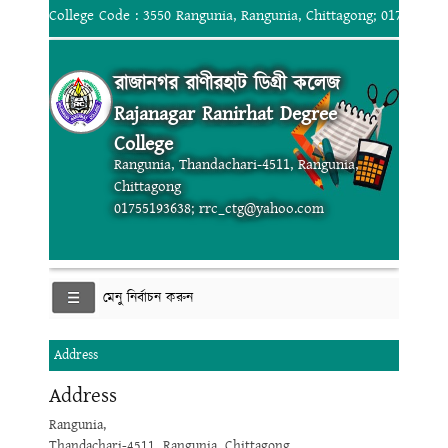
College Code : 3550 Rangunia, Rangunia, Chittagong; 017551936
রাজানগর রাণীরহাট ডিগ্রী কলেজ
Rajanagar Ranirhat Degree
College
Rangunia, Thandachari-4511, Rangunia,
Chittagong
01755193638; rrc_ctg@yahoo.com
মেনু নির্বাচন করুন
Address
Address
Rangunia,
Thandachari-4511, Rangunia, Chittagong