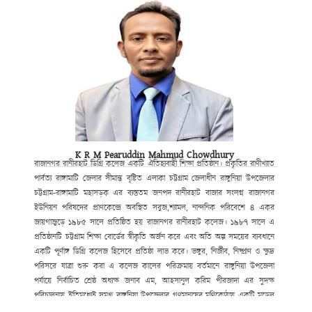
K R M Pearuddin Mahmud Chowdhury
রাজানগর রানীরহাট ডিগ্রি কলেজ একটি ঐতিহ্যবাহী শিক্ষা প্রতিষ্ঠান। প্রকৃতির রাণীখ্যাত
পার্বত্য রাঙ্গামাটি জেলার সীমান্ত বৃষ্টিত এলাকা চট্টগ্রাম জেলাধীন রাঙ্গুনিয়া উপজেলার
চট্টগ্রাম-রাঙ্গামাটি মহাসড়ক এর ব্যস্ততম জনপদ রানীরহাট বাজার সংলগ্ন রাজানগর
ইউনিয়ন পরিষদের প্রাণকেন্দ্রে অবস্থিত সবুজ,শ্যামল, নান্দনিক পরিবেশে ৪ একর
জায়গাজুড়ে ১৯৮৫ সালে প্রতিষ্ঠিত হয় রাজানগর রানীরহাট কলেজ। ১৯৮৭ সালে এ
প্রতিষ্ঠানটি চট্টগ্রাম শিক্ষা বোর্ডের স্বীকৃতি অর্জন করে এবং অতি অল্প সময়ের ব্যবধানে
একটি পূর্ণাঙ্গ ডিগ্রি কলেজ হিসেবে প্রতিষ্ঠা লাভ করে। ভঙ্গুর, নির্জীব, নিষ্প্রাণ ও ক্ষুদ্র
পরিসরে যাত্রা শুরু করা এ কলেজ কালের পরিক্রমায় বর্তমানে রাঙ্গুনিয়া উপজেলা
পর্যায়ে নির্বাচিত শ্রেষ্ঠ অধ্যক্ষ জনাব এম, আহসানুল করিম পীরজাদা এর সুদক্ষ
পরিচালনায় ইতিমধ্যেই সমগ্র রাঙ্গুনিয়া উপজেলার গণমানুষের মণিকোঠায় একটি মডেল
কলেজ হিসেবে স্থান করে নিয়েছে। উচ্চ মাধ্যমিক ও স্নাতক পর্যায়ে বিদ্যালাভের সুষ্ঠু