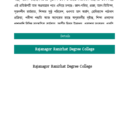
এই প্রতিষ্ঠানটি তার অগ্রযাত্রার পথে এগিয়ে চলছে। জ্ঞান-গরিমা, প্রজ্ঞা, ত্যাগ-তিতিক্ষা,
সৃজনশীল কর্মকান্ড, শিক্ষার সুষ্ঠু পরিবেশ, গুণগত মান অর্জন, শ্রেণিকক্ষে পাঠদান
প্রক্রিয়া, পরীক্ষা পদ্ধতি আজ অনেকের কাছে অনুকরণীয় দৃষ্টান্ত, শিক্ষা প্রদানের
পাশাপাশি বিভিন্ন সাংস্কৃতিক কর্মকান্ড, জাতীয় দিবস উদ্যাপন, প্রকাশনা সংকলন, প্রভৃতি
কার্যক্রমের মাধ্যমে শিক্ষার্থীদের সৃজনশীল প্রতিভার বিকাশ ও বাঙ্গালি ঐতিহ্যবাহী
সাংস্কৃতির চর্চায় এ প্রতিষ্ঠান অগ্রণী ভূমিকা পালন করছে। শিক্ষা প্রদানের ক্ষেত্রে সম্পূর্ণ
Details
মাল্টিমিডিয়ায় ক্লাস, মডেল টেস্ট পদ্ধতি, নাইট সুপারভিশন কাউন্সেলিং, সারাবছরের
শিক্ষাকার্যক্রম সন্নিবেশিত অ্যাকাডেমিক ক্যালেন্ডার, ধুমপান রাজনীতিমুক্ত পরিবেশ
Rajanagor Ranirhat Degree College
অত্যন্ত যত্মসহকারে দক্ষ, অভিজ্ঞ শিক্ষকমন্ডলী দ্বারা পাঠদান। এরই ফলশ্রুতি বরাবর এ
প্রতিষ্ঠান উচ্চ মাধ্যমিক সার্টিফিকেট পরীক্ষায় সমগ্র রাঙ্গুনিয়া উপজেলায় ফলাফলের
Rajanagor Ranirhat Degree College
ক্ষেত্রে দ্বিতীয় স্থান অধিকার করে আসছে। এছাড়া কলেজের অভ্যন্তরীণ আইন-শৃঙ্খলা
রক্ষার জন্য সম্পূর্ণ প্রতিষ্ঠানটি সি.সি ক্যামরা দ্বারা নিয়ন্ত্রিত এবং শৃঙ্খলা কমিটির মাধ্যমে
প্রতিদিন তদারকি করা হয়। কলেজের এই অগ্রযাত্রায় সমগ্র এলাকাবাসী, অভিভাবক
মন্ডলী ও কোমলমতি ছাত্র-ছাত্রীদের অংশগ্রহণের জন্য আহ্বান জানাচ্ছি। সেই সাথে
সবাইকে জানাই আন্তরিক শুভেচ্ছা ও অভিনন্দন।
মুহাম্মদ রেজাউল করিম
অধ্যক্ষ (ভারপ্রাপ্ত)
রাজানগর রাণীরহাট ডিগ্রি কলেজ
রাঙ্গুনিয়া, চট্টগ্রাম।