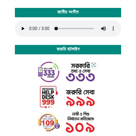
জাতীয় সংগীত
জরুরি হটলাইন