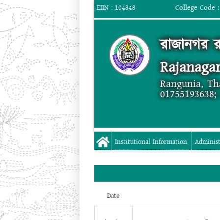
College Code :
EIIN : 104848
রাজানগর র
Rajanagar
Rangunia, Th
01755193638;
Institutional Information
Administ
Date