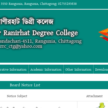
 3550 Rangunia, Rangunia, Chittagong; 01755193638
াণীরহাট ডিগ্রী কলেজ
 Ranirhat Degree College
andachari-4511, Rangunia, Chittagong
 rrc_ctg@yahoo.com
rative Information
Academic Information
Other Information
Downloa
Board Notice List
Notice Subject
Attachment