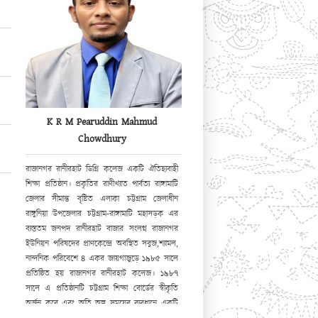
K R M Pearuddin Mahmud
Chowdhury
রাজানগর রানীরহাট ডিগ্রি কলেজ একটি ঐতিহ্যবাহী
শিক্ষা প্রতিষ্ঠান। প্রকৃতির রাণীখ্যাত পার্বত্য রাঙ্গামাটি
জেলার সীমান্ত বৃষ্টিত এলাকা চট্টগ্রাম জেলাধীন
রাঙ্গুনিয়া উপজেলার চট্টগ্রাম-রাঙ্গামাটি মহাসড়ক এর
ব্যস্ততম জনপদ রানীরহাট বাজার সংলগ্ন রাজানগর
ইউনিয়ন পরিষদের প্রাণকেন্দ্রে অবস্থিত সবুজ,শ্যামল,
নান্দনিক পরিবেশে ৪ একর জায়গাজুড়ে ১৯৮৫ সালে
প্রতিষ্ঠিত হয় রাজানগর রানীরহাট কলেজ। ১৯৮৭
সালে এ প্রতিষ্ঠানটি চট্টগ্রাম শিক্ষা বোর্ডের স্বীকৃতি
অর্জন করে এবং অতি অল্প সময়ের ব্যবধানে একটি