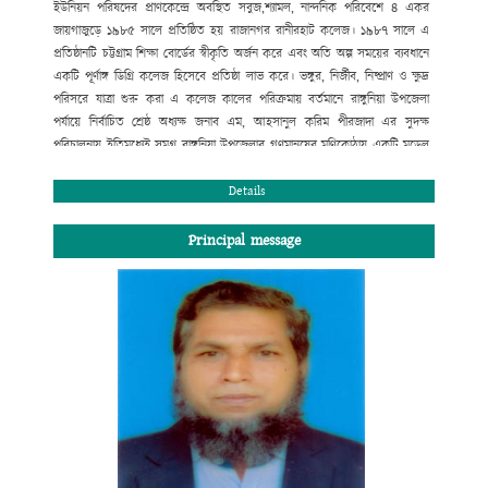
ইউনিয়ন পরিষদের প্রাণকেন্দ্রে অবস্থিত সবুজ,শ্যামল, নান্দনিক পরিবেশে ৪ একর
জায়গাজুড়ে ১৯৮৫ সালে প্রতিষ্ঠিত হয় রাজানগর রানীরহাট কলেজ। ১৯৮৭ সালে এ
প্রতিষ্ঠানটি চট্টগ্রাম শিক্ষা বোর্ডের স্বীকৃতি অর্জন করে এবং অতি অল্প সময়ের ব্যবধানে
একটি পূর্ণাঙ্গ ডিগ্রি কলেজ হিসেবে প্রতিষ্ঠা লাভ করে। ভঙ্গুর, নির্জীব, নিষ্প্রাণ ও ক্ষুদ্র
পরিসরে যাত্রা শুরু করা এ কলেজ কালের পরিক্রমায় বর্তমানে রাঙ্গুনিয়া উপজেলা
পর্যায়ে নির্বাচিত শ্রেষ্ঠ অধ্যক্ষ জনাব এম, আহসানুল করিম পীরজাদা এর সুদক্ষ
পরিচালনায় ইতিমধ্যেই সমগ্র রাঙ্গুনিয়া উপজেলার গণমানুষের মণিকোঠায় একটি মডেল
কলেজ হিসেবে স্থান করে নিয়েছে। উচ্চ মাধ্যমিক ও স্নাতক পর্যায়ে বিদ্যালাভের সুষ্ঠু
পরিবেশ এখানে রচিত হয়েছে বহু মানুষের ত্যাগে, শ্রমে ও মেধায়। বোর্ড ও
Details
বিশ্ববিদ্যালয়ের মেধা তালিকায় প্রথম সারিতে স্থান পেলেই যে মানুষ মানুষ হয় না তার
প্রমাণ আমরা প্রতিনিয়ত পাচ্ছি। তাই দেশ ও দশের কল্যাণব্রতে স্নিগ্ধ মানব সন্তান
Principal message
আমাদের আজ একান্তভাবে কাম্য। তারাই গড়বে আমাদের কাঙ্খিত সোনার বাংলাদেশ।
শিক্ষা আজ পণ্যে রূপান্তরিত হয়েছে। অনেক প্রতিষ্ঠান ডিগ্রি বিক্রি করে মুনাফা লুটে
চলেছে। মুক্তবাজার অর্থনীতি ও বিশ্বায়নের যুগে শিক্ষা প্রতিষ্ঠানের আদর্শে অনড় থেকে
নানা প্রতিযোগিতার মধ্য দিয়ে আমরা নিজের ভিত মজবুত রাখবো; এ অঙ্গীকারে আমরা
অবিচল। ডিগ্রি লাভের সুযোগ করে দেয়া নয় শুধু, শিক্ষার্থীদের শারীরিক ও মানসিক
স্বাস্থ্য পরিচর্যার এক উৎকৃষ্ট কেন্দ্র রাজানগর রানীরহাট ডিগ্রি কলেজ সব সময় নতুন
সূর্যের দিকে অগ্রসরমাণ থাকবে এই আমার বিশ্বাস।
কে. আর. এম পেয়ারউদ্দিন মাহমুদ চৌধুরী
সভাপতি