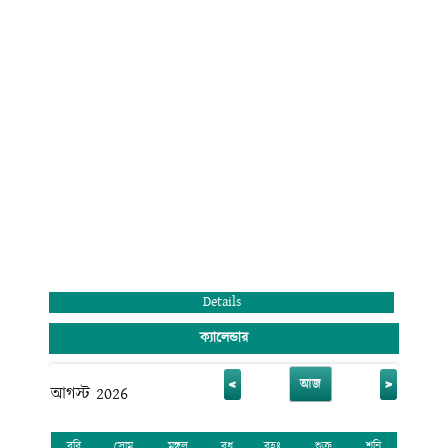
মন্ডলী ও কোমলমতি ছাত্র-ছাত্রীদের অংশগ্রহণের জন্য আহ্বান জানাচ্ছি। সেই সাথে
সবাইকে জানাই আন্তরিক শুভেচ্ছা ও অভিনন্দন।
মুহাম্মদ রেজাউল করিম
অধ্যক্ষ (ভারপ্রাপ্ত)
রাজানগর রাণীরহাট ডিগ্রি কলেজ
রাঙ্গুনিয়া, চট্টগ্রাম।
Details
ক্যালেন্ডার
<
>
আজ
আগস্ট 2026
রবি
সোম
মঙ্গল
বুধ
বৃহঃ
শুক্র
শনি