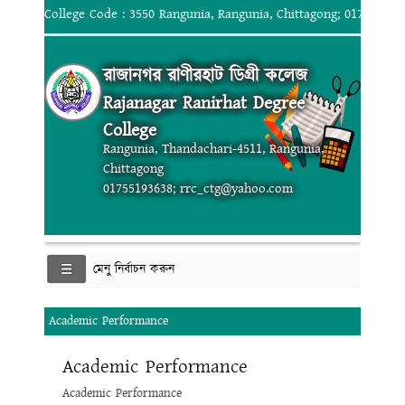
College Code : 3550 Rangunia, Rangunia, Chittagong; 017551936
রাজানগর রাণীরহাট ডিগ্রী কলেজ
Rajanagar Ranirhat Degree
College
Rangunia, Thandachari-4511, Rangunia,
Chittagong
01755193638; rrc_ctg@yahoo.com
মেনু নির্বাচন করুন
Academic Performance
Academic Performance
Academic Performance