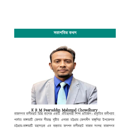
সভাপতির কথন
K R M Pearuddin Mahmud Chowdhury
রাজানগর রানীরহাট ডিগ্রি কলেজ একটি ঐতিহ্যবাহী শিক্ষা প্রতিষ্ঠান। প্রকৃতির রাণীখ্যাত
পার্বত্য রাঙ্গামাটি জেলার সীমান্ত বৃষ্টিত এলাকা চট্টগ্রাম জেলাধীন রাঙ্গুনিয়া উপজেলার
চট্টগ্রাম-রাঙ্গামাটি মহাসড়ক এর ব্যস্ততম জনপদ রানীরহাট বাজার সংলগ্ন রাজানগর