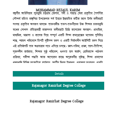
কলেজ গভনিং বডি
রাজানগর রানিরহাট ডিগ্রি কলেজ
MOHAMMAD REZAUL KARIM
রাঙ্গুনিয়া, চট্টগ্রাম।
বহুপীর আউলিয়ার পূণ্যভূমি চট্টগ্রাম জেলার, নদী ও পাহাড় ঘেরা প্রকৃতির নৈসর্গিক
সৌন্দর্য মন্ডিত রাঙ্গুনিয়া উপজেলার সর্ব উত্তরে ইছামতির ফটিক জলে উর্বর রাণীরহাট
সংলগ্ন প্রকৃতির অপরূপ মালঞ্চে তারুণ্যদীপ্ত তরুন-তরুণীদের উচ্চ শিক্ষার চারণ্যভূমি
স্বপ্নের সোপান ঐতিহ্যবাহী রাজানগর রাণীরহাটা ডিগ্রি কলেজের অবস্থান। প্রাথমিক,
মাধ্যমিক, মাদ্রাসা ও কলেজ নিয়ে সম্পূর্ণ একটি শিক্ষা কমপ্লেক্সের মনোরম সুনিবিড়
শান্ত, শ্যামল পরিবেশে তিনটি দৃষ্টিনন্দ ভবন ও একটি নির্মাণাধীন আইসিটি ভবন নিয়ে
এই প্রতিষ্ঠানটি তার অগ্রযাত্রার পথে এগিয়ে চলছে। জ্ঞান-গরিমা, প্রজ্ঞা, ত্যাগ-তিতিক্ষা,
সৃজনশীল কর্মকান্ড, শিক্ষার সুষ্ঠু পরিবেশ, গুণগত মান অর্জন, শ্রেণিকক্ষে পাঠদান
প্রক্রিয়া, পরীক্ষা পদ্ধতি আজ অনেকের কাছে অনুকরণীয় দৃষ্টান্ত, শিক্ষা প্রদানের
পাশাপাশি বিভিন্ন সাংস্কৃতিক কর্মকান্ড, জাতীয় দিবস উদ্যাপন, প্রকাশনা সংকলন, প্রভৃতি
কার্যক্রমের মাধ্যমে শিক্ষার্থীদের সৃজনশীল প্রতিভার বিকাশ ও বাঙ্গালি ঐতিহ্যবাহী
সাংস্কৃতির চর্চায় এ প্রতিষ্ঠান অগ্রণী ভূমিকা পালন করছে। শিক্ষা প্রদানের ক্ষেত্রে সম্পূর্ণ
Details
মাল্টিমিডিয়ায় ক্লাস, মডেল টেস্ট পদ্ধতি, নাইট সুপারভিশন কাউন্সেলিং, সারাবছরের
শিক্ষাকার্যক্রম সন্নিবেশিত অ্যাকাডেমিক ক্যালেন্ডার, ধুমপান রাজনীতিমুক্ত পরিবেশ
Rajanagor Ranirhat Degree College
অত্যন্ত যত্মসহকারে দক্ষ, অভিজ্ঞ শিক্ষকমন্ডলী দ্বারা পাঠদান। এরই ফলশ্রুতি বরাবর এ
প্রতিষ্ঠান উচ্চ মাধ্যমিক সার্টিফিকেট পরীক্ষায় সমগ্র রাঙ্গুনিয়া উপজেলায় ফলাফলের
Rajanagor Ranirhat Degree College
ক্ষেত্রে দ্বিতীয় স্থান অধিকার করে আসছে। এছাড়া কলেজের অভ্যন্তরীণ আইন-শৃঙ্খলা
রক্ষার জন্য সম্পূর্ণ প্রতিষ্ঠানটি সি.সি ক্যামরা দ্বারা নিয়ন্ত্রিত এবং শৃঙ্খলা কমিটির মাধ্যমে
প্রতিদিন তদারকি করা হয়। কলেজের এই অগ্রযাত্রায় সমগ্র এলাকাবাসী, অভিভাবক